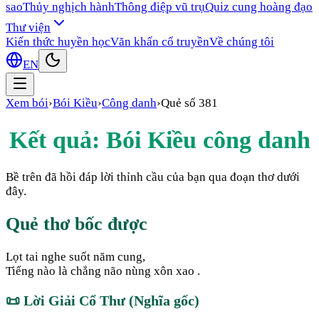
sao
Thủy nghịch hành
Thông điệp vũ trụ
Quiz cung hoàng đạo
Thư viện
Kiến thức huyền học
Văn khấn cổ truyền
Về chúng tôi
EN
Xem bói
›
Bói Kiều
›
Công danh
›
Quẻ số
381
Kết quả: Bói Kiều
công danh
Bề trên đã hồi đáp lời thỉnh cầu của bạn qua đoạn thơ dưới
đây.
Quẻ thơ bốc được
Lọt tai nghe suốt năm cung,
Tiếng nào là chẳng não nùng xôn xao .
📜
Lời Giải Cổ Thư (Nghĩa gốc)