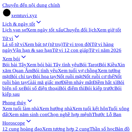
Chuyển đến nội dung chính
xemtuvi.xyz
Lịch & ngày tốt
Lịch vạn sự
Xem ngày tốt xấu
Chuyển đổi lịch
Xem giờ tốt
Tử vi
Lá số tử vi
Xem bát tự (tứ trụ)
Tử vi trọn đời
Tử vi hàng
ngày
Vận hạn & sao hạn
Tử vi 12 con giáp
Tử vi năm 2026
Xem bói
Bói bài Tây
Xem bói bài Tây tình yêu
Bói Tarot
Bói Kiều
Xin
xăm Quan Âm
Bói tình yêu
Xem tuổi vợ chồng
Xem tướng
mặt
Bói chỉ tay
Bói hoa tay
Nốt ruồi mặt
Nốt ruồi cơ thể
Nốt
ruồi bàn tay
Giải mã giấc mơ
Điềm nháy mắt
Điềm hắt xì
Bói
biển số xe
Bói số điện thoại
Bói điểm thi
Bói kiếp trước
Bói
kiếp sau
Phong thủy
Xem tuổi làm nhà
Xem hướng nhà
Xem tuổi kết hôn
Tuổi xông
đất
Xem năm sinh con
Chọn nghề hợp mệnh
Thước Lỗ Ban
Horoscope
12 cung hoàng đạo
Xem tương hợp 2 cung
Thần số học
Bản đồ