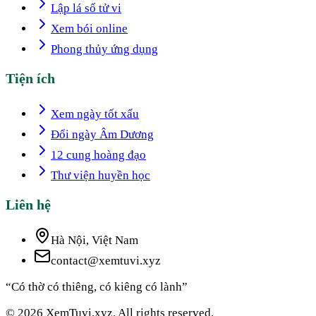
Lập lá số tử vi
Xem bói online
Phong thủy ứng dụng
Tiện ích
Xem ngày tốt xấu
Đổi ngày Âm Dương
12 cung hoàng đạo
Thư viện huyền học
Liên hệ
Hà Nội, Việt Nam
contact@xemtuvi.xyz
“Có thờ có thiêng, có kiêng có lành”
© 2026 XemTuvi.xyz. All rights reserved.