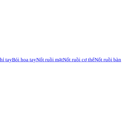
hỉ tay
Bói hoa tay
Nốt ruồi mặt
Nốt ruồi cơ thể
Nốt ruồi bàn