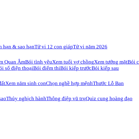
n hạn & sao hạn
Tử vi 12 con giáp
Tử vi năm 2026
ăm Quan Âm
Bói tình yêu
Xem tuổi vợ chồng
Xem tướng mặt
Bói c
ói số điện thoại
Bói điểm thi
Bói kiếp trước
Bói kiếp sau
đất
Xem năm sinh con
Chọn nghề hợp mệnh
Thước Lỗ Ban
sao
Thủy nghịch hành
Thông điệp vũ trụ
Quiz cung hoàng đạo