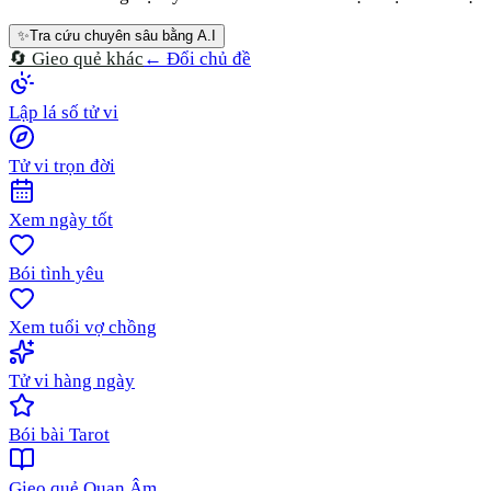
✨
Tra cứu chuyên sâu bằng A.I
🔄 Gieo quẻ khác
← Đổi chủ đề
Lập lá số tử vi
Tử vi trọn đời
Xem ngày tốt
Bói tình yêu
Xem tuổi vợ chồng
Tử vi hàng ngày
Bói bài Tarot
Gieo quẻ Quan Âm