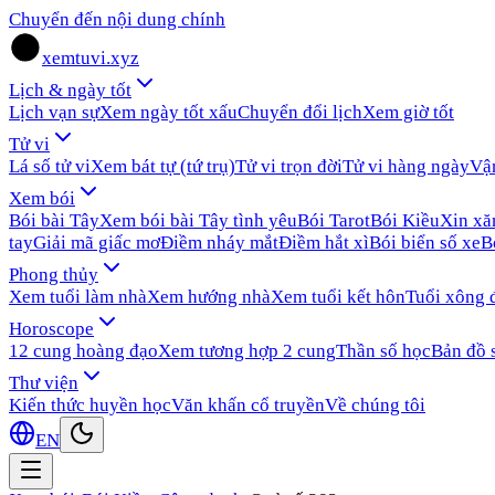
Chuyển đến nội dung chính
xemtuvi.xyz
Lịch & ngày tốt
Lịch vạn sự
Xem ngày tốt xấu
Chuyển đổi lịch
Xem giờ tốt
Tử vi
Lá số tử vi
Xem bát tự (tứ trụ)
Tử vi trọn đời
Tử vi hàng ngày
Vậ
Xem bói
Bói bài Tây
Xem bói bài Tây tình yêu
Bói Tarot
Bói Kiều
Xin x
tay
Giải mã giấc mơ
Điềm nháy mắt
Điềm hắt xì
Bói biển số xe
B
Phong thủy
Xem tuổi làm nhà
Xem hướng nhà
Xem tuổi kết hôn
Tuổi xông 
Horoscope
12 cung hoàng đạo
Xem tương hợp 2 cung
Thần số học
Bản đồ 
Thư viện
Kiến thức huyền học
Văn khấn cổ truyền
Về chúng tôi
EN