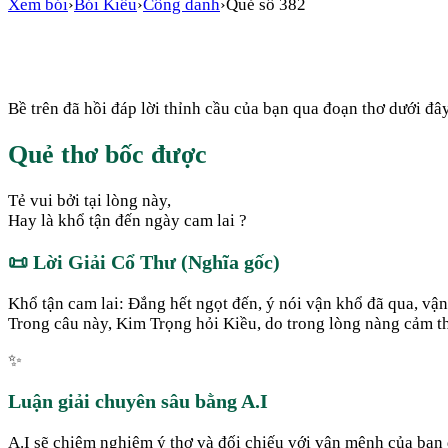
Xem bói
›
Bói Kiều
›
Công danh
›
Quẻ số
382
Bề trên đã hồi đáp lời thỉnh cầu của bạn qua đoạn thơ dưới đây
Quẻ thơ bốc được
Tẻ vui bởi tại lòng này,
Hay là khổ tận đến ngày cam lai ?
📜
Lời Giải Cổ Thư (Nghĩa gốc)
Khổ tận cam lai: Đắng hết ngọt đến, ý nói vận khổ đã qua, vận
Trong câu này, Kim Trọng hỏi Kiều, do trong lòng nàng cảm t
✨
Luận giải chuyên sâu bằng A.I
A.I sẽ chiêm nghiệm ý thơ và đối chiếu với vận mệnh của bạn đ