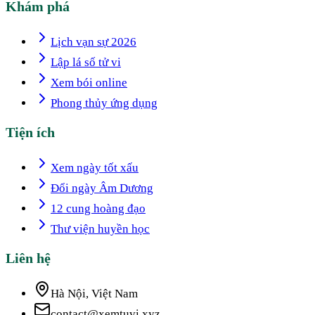
Khám phá
Lịch vạn sự 2026
Lập lá số tử vi
Xem bói online
Phong thủy ứng dụng
Tiện ích
Xem ngày tốt xấu
Đổi ngày Âm Dương
12 cung hoàng đạo
Thư viện huyền học
Liên hệ
Hà Nội, Việt Nam
contact@xemtuvi.xyz