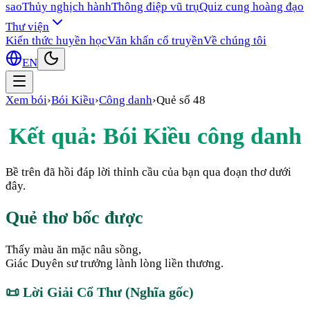
sao
Thủy nghịch hành
Thông điệp vũ trụ
Quiz cung hoàng đạo
Thư viện
Kiến thức huyền học
Văn khấn cổ truyền
Về chúng tôi
EN
Xem bói
›
Bói Kiều
›
Công danh
›
Quẻ số
48
Kết quả: Bói Kiều
công danh
Bề trên đã hồi đáp lời thỉnh cầu của bạn qua đoạn thơ dưới
đây.
Quẻ thơ bốc được
Thấy màu ăn mặc nâu sồng,
Giác Duyên sư trưởng lành lòng liền thương.
📜
Lời Giải Cổ Thư (Nghĩa gốc)