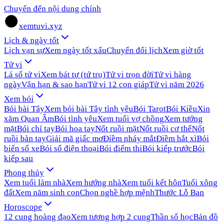
Chuyển đến nội dung chính
xemtuvi.xyz
Lịch & ngày tốt
Lịch vạn sự
Xem ngày tốt xấu
Chuyển đổi lịch
Xem giờ tốt
Tử vi
Lá số tử vi
Xem bát tự (tứ trụ)
Tử vi trọn đời
Tử vi hàng
ngày
Vận hạn & sao hạn
Tử vi 12 con giáp
Tử vi năm 2026
Xem bói
Bói bài Tây
Xem bói bài Tây tình yêu
Bói Tarot
Bói Kiều
Xin
xăm Quan Âm
Bói tình yêu
Xem tuổi vợ chồng
Xem tướng
mặt
Bói chỉ tay
Bói hoa tay
Nốt ruồi mặt
Nốt ruồi cơ thể
Nốt
ruồi bàn tay
Giải mã giấc mơ
Điềm nháy mắt
Điềm hắt xì
Bói
biển số xe
Bói số điện thoại
Bói điểm thi
Bói kiếp trước
Bói
kiếp sau
Phong thủy
Xem tuổi làm nhà
Xem hướng nhà
Xem tuổi kết hôn
Tuổi xông
đất
Xem năm sinh con
Chọn nghề hợp mệnh
Thước Lỗ Ban
Horoscope
12 cung hoàng đạo
Xem tương hợp 2 cung
Thần số học
Bản đồ