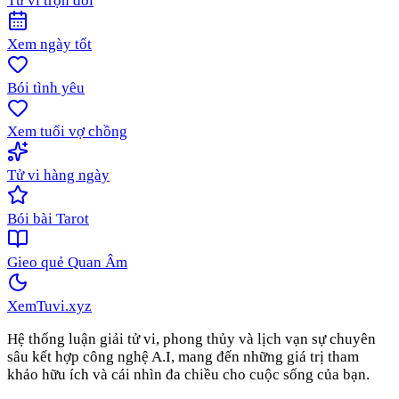
Tử vi trọn đời
Xem ngày tốt
Bói tình yêu
Xem tuổi vợ chồng
Tử vi hàng ngày
Bói bài Tarot
Gieo quẻ Quan Âm
XemTuvi
.xyz
Hệ thống luận giải tử vi, phong thủy và lịch vạn sự chuyên
sâu kết hợp công nghệ A.I, mang đến những giá trị tham
khảo hữu ích và cái nhìn đa chiều cho cuộc sống của bạn.