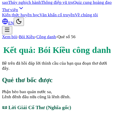
sao
Thủy nghịch hành
Thông điệp vũ trụ
Quiz cung hoàng đạo
Thư viện
Kiến thức huyền học
Văn khấn cổ truyền
Về chúng tôi
EN
Xem bói
›
Bói Kiều
›
Công danh
›
Quẻ số
56
Kết quả: Bói Kiều
công danh
Bề trên đã hồi đáp lời thỉnh cầu của bạn qua đoạn thơ dưới
đây.
Quẻ thơ bốc được
Phận bèo bao quản nước sa,
Lênh đênh đâu nữa cũng là lênh đênh.
📜
Lời Giải Cổ Thư (Nghĩa gốc)