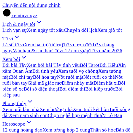
Chuyển đến nội dung chính
xemtuvi.xyz
Lịch & ngày tốt
Lịch vạn sự
Xem ngày tốt xấu
Chuyển đổi lịch
Xem giờ tốt
Tử vi
Lá số tử vi
Xem bát tự (tứ trụ)
Tử vi trọn đời
Tử vi hàng
ngày
Vận hạn & sao hạn
Tử vi 12 con giáp
Tử vi năm 2026
Xem bói
Bói bài Tây
Xem bói bài Tây tình yêu
Bói Tarot
Bói Kiều
Xin
xăm Quan Âm
Bói tình yêu
Xem tuổi vợ chồng
Xem tướng
mặt
Bói chỉ tay
Bói hoa tay
Nốt ruồi mặt
Nốt ruồi cơ thể
Nốt
ruồi bàn tay
Giải mã giấc mơ
Điềm nháy mắt
Điềm hắt xì
Bói
biển số xe
Bói số điện thoại
Bói điểm thi
Bói kiếp trước
Bói
kiếp sau
Phong thủy
Xem tuổi làm nhà
Xem hướng nhà
Xem tuổi kết hôn
Tuổi xông
đất
Xem năm sinh con
Chọn nghề hợp mệnh
Thước Lỗ Ban
Horoscope
12 cung hoàng đạo
Xem tương hợp 2 cung
Thần số học
Bản đồ