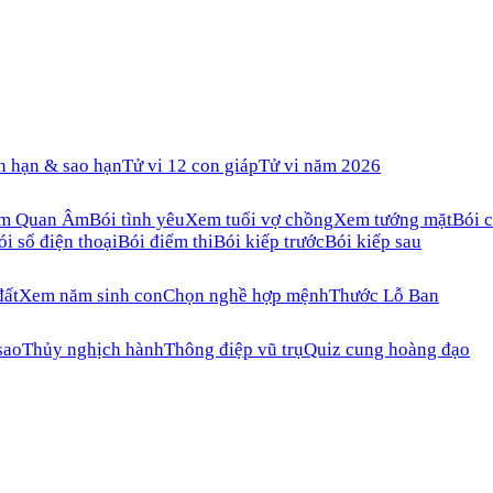
n hạn & sao hạn
Tử vi 12 con giáp
Tử vi năm 2026
ăm Quan Âm
Bói tình yêu
Xem tuổi vợ chồng
Xem tướng mặt
Bói c
ói số điện thoại
Bói điểm thi
Bói kiếp trước
Bói kiếp sau
đất
Xem năm sinh con
Chọn nghề hợp mệnh
Thước Lỗ Ban
sao
Thủy nghịch hành
Thông điệp vũ trụ
Quiz cung hoàng đạo