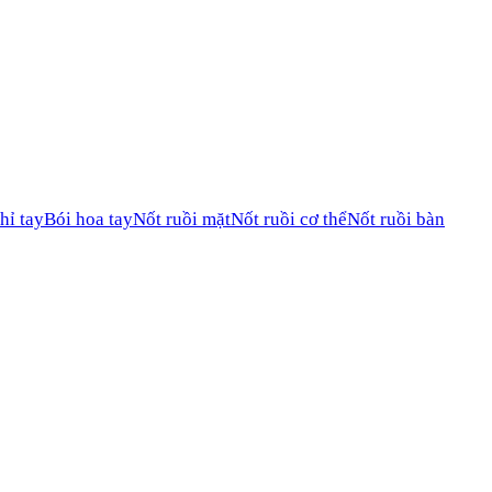
hỉ tay
Bói hoa tay
Nốt ruồi mặt
Nốt ruồi cơ thể
Nốt ruồi bàn