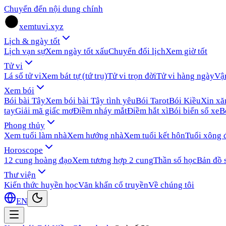
Chuyển đến nội dung chính
xemtuvi.xyz
Lịch & ngày tốt
Lịch vạn sự
Xem ngày tốt xấu
Chuyển đổi lịch
Xem giờ tốt
Tử vi
Lá số tử vi
Xem bát tự (tứ trụ)
Tử vi trọn đời
Tử vi hàng ngày
Vậ
Xem bói
Bói bài Tây
Xem bói bài Tây tình yêu
Bói Tarot
Bói Kiều
Xin x
tay
Giải mã giấc mơ
Điềm nháy mắt
Điềm hắt xì
Bói biển số xe
B
Phong thủy
Xem tuổi làm nhà
Xem hướng nhà
Xem tuổi kết hôn
Tuổi xông 
Horoscope
12 cung hoàng đạo
Xem tương hợp 2 cung
Thần số học
Bản đồ 
Thư viện
Kiến thức huyền học
Văn khấn cổ truyền
Về chúng tôi
EN