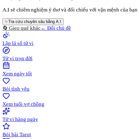
A.I sẽ chiêm nghiệm ý thơ và đối chiếu với vận mệnh của bạn đ
✨
Tra cứu chuyên sâu bằng A.I
🔄 Gieo quẻ khác
← Đổi chủ đề
Lập lá số tử vi
Tử vi trọn đời
Xem ngày tốt
Bói tình yêu
Xem tuổi vợ chồng
Tử vi hàng ngày
Bói bài Tarot