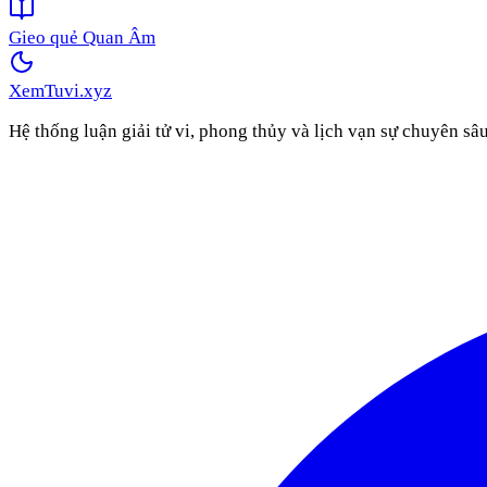
Gieo quẻ Quan Âm
XemTuvi
.xyz
Hệ thống luận giải tử vi, phong thủy và lịch vạn sự chuyên sâ