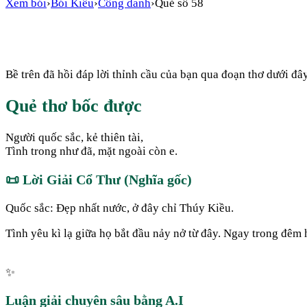
Xem bói
›
Bói Kiều
›
Công danh
›
Quẻ số
58
Bề trên đã hồi đáp lời thỉnh cầu của bạn qua đoạn thơ dưới đây
Quẻ thơ bốc được
Người quốc sắc, kẻ thiên tài,
Tình trong như đã, mặt ngoài còn e.
📜
Lời Giải Cổ Thư (Nghĩa gốc)
Quốc sắc: Đẹp nhất nước, ở đây chỉ Thúy Kiều.
Tình yêu kì lạ giữa họ bắt đầu nảy nở từ đây. Ngay trong đêm
✨
Luận giải chuyên sâu bằng A.I