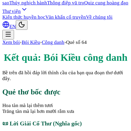
sao
Thủy nghịch hành
Thông điệp vũ trụ
Quiz cung hoàng đạo
Thư viện
Kiến thức huyền học
Văn khấn cổ truyền
Về chúng tôi
EN
Xem bói
›
Bói Kiều
›
Công danh
›
Quẻ số
64
Kết quả: Bói Kiều
công danh
Bề trên đã hồi đáp lời thỉnh cầu của bạn qua đoạn thơ dưới
đây.
Quẻ thơ bốc được
Hoa tàn mà lại thêm tươi
Trăng tàn mà lại hơn mười rằm xưa
📜
Lời Giải Cổ Thư (Nghĩa gốc)