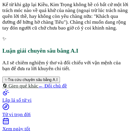
Kể từ khi gặp lại Kiều, Kim Trọng không hề có bất cứ một lời
trách móc nào về quá khứ của nàng (ngoại trừ lúc trách nàng
quên lời thề, hay không còn yêu chàng nữa: "Khách qua
đường để hững hờ chàng Tiêu"). Chàng chỉ muốn dang rộng
tay đón người cũ chứ chưa bao giờ có ý coi khinh nàng.
✨
Luận giải chuyên sâu bằng A.I
A.I sẽ chiêm nghiệm ý thơ và đối chiếu với vận mệnh của
bạn để đưa ra lời khuyên chi tiết.
✨
Tra cứu chuyên sâu bằng A.I
🔄 Gieo quẻ khác
← Đổi chủ đề
Lập lá số tử vi
Tử vi trọn đời
Xem ngày tốt