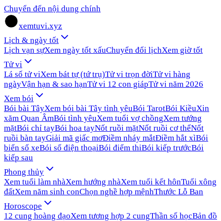
Chuyển đến nội dung chính
xemtuvi.xyz
Lịch & ngày tốt
Lịch vạn sự
Xem ngày tốt xấu
Chuyển đổi lịch
Xem giờ tốt
Tử vi
Lá số tử vi
Xem bát tự (tứ trụ)
Tử vi trọn đời
Tử vi hàng
ngày
Vận hạn & sao hạn
Tử vi 12 con giáp
Tử vi năm 2026
Xem bói
Bói bài Tây
Xem bói bài Tây tình yêu
Bói Tarot
Bói Kiều
Xin
xăm Quan Âm
Bói tình yêu
Xem tuổi vợ chồng
Xem tướng
mặt
Bói chỉ tay
Bói hoa tay
Nốt ruồi mặt
Nốt ruồi cơ thể
Nốt
ruồi bàn tay
Giải mã giấc mơ
Điềm nháy mắt
Điềm hắt xì
Bói
biển số xe
Bói số điện thoại
Bói điểm thi
Bói kiếp trước
Bói
kiếp sau
Phong thủy
Xem tuổi làm nhà
Xem hướng nhà
Xem tuổi kết hôn
Tuổi xông
đất
Xem năm sinh con
Chọn nghề hợp mệnh
Thước Lỗ Ban
Horoscope
12 cung hoàng đạo
Xem tương hợp 2 cung
Thần số học
Bản đồ