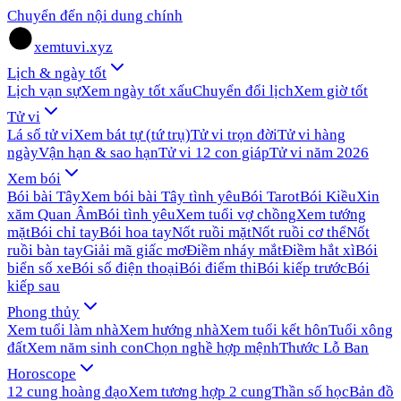
Chuyển đến nội dung chính
xemtuvi.xyz
Lịch & ngày tốt
Lịch vạn sự
Xem ngày tốt xấu
Chuyển đổi lịch
Xem giờ tốt
Tử vi
Lá số tử vi
Xem bát tự (tứ trụ)
Tử vi trọn đời
Tử vi hàng
ngày
Vận hạn & sao hạn
Tử vi 12 con giáp
Tử vi năm 2026
Xem bói
Bói bài Tây
Xem bói bài Tây tình yêu
Bói Tarot
Bói Kiều
Xin
xăm Quan Âm
Bói tình yêu
Xem tuổi vợ chồng
Xem tướng
mặt
Bói chỉ tay
Bói hoa tay
Nốt ruồi mặt
Nốt ruồi cơ thể
Nốt
ruồi bàn tay
Giải mã giấc mơ
Điềm nháy mắt
Điềm hắt xì
Bói
biển số xe
Bói số điện thoại
Bói điểm thi
Bói kiếp trước
Bói
kiếp sau
Phong thủy
Xem tuổi làm nhà
Xem hướng nhà
Xem tuổi kết hôn
Tuổi xông
đất
Xem năm sinh con
Chọn nghề hợp mệnh
Thước Lỗ Ban
Horoscope
12 cung hoàng đạo
Xem tương hợp 2 cung
Thần số học
Bản đồ