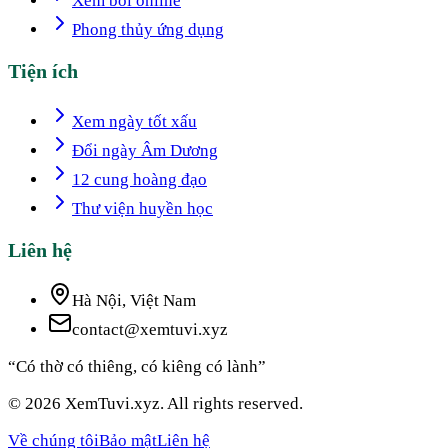
Xem bói online
Phong thủy ứng dụng
Tiện ích
Xem ngày tốt xấu
Đổi ngày Âm Dương
12 cung hoàng đạo
Thư viện huyền học
Liên hệ
Hà Nội, Việt Nam
contact@xemtuvi.xyz
“Có thờ có thiêng, có kiêng có lành”
© 2026 XemTuvi.xyz. All rights reserved.
Về chúng tôi
Bảo mật
Liên hệ