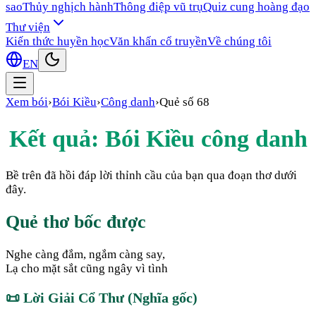
sao
Thủy nghịch hành
Thông điệp vũ trụ
Quiz cung hoàng đạo
Thư viện
Kiến thức huyền học
Văn khấn cổ truyền
Về chúng tôi
EN
Xem bói
›
Bói Kiều
›
Công danh
›
Quẻ số
68
Kết quả: Bói Kiều
công danh
Bề trên đã hồi đáp lời thỉnh cầu của bạn qua đoạn thơ dưới
đây.
Quẻ thơ bốc được
Nghe càng đắm, ngắm càng say,
Lạ cho mặt sắt cũng ngây vì tình
📜
Lời Giải Cổ Thư (Nghĩa gốc)