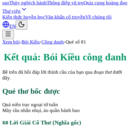
sao
Thủy nghịch hành
Thông điệp vũ trụ
Quiz cung hoàng đạo
Thư viện
Kiến thức huyền học
Văn khấn cổ truyền
Về chúng tôi
EN
Xem bói
›
Bói Kiều
›
Công danh
›
Quẻ số
81
Kết quả: Bói Kiều
công danh
Bề trên đã hồi đáp lời thỉnh cầu của bạn qua đoạn thơ dưới
đây.
Quẻ thơ bốc được
Quá niên trạc ngoại tứ tuần
Mày râu nhẵn nhụi, áo quần bảnh bao
📜
Lời Giải Cổ Thư (Nghĩa gốc)