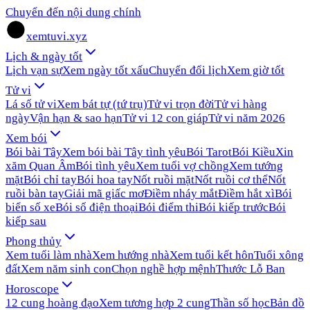
Chuyển đến nội dung chính
xemtuvi.xyz
Lịch & ngày tốt
Lịch vạn sự
Xem ngày tốt xấu
Chuyển đổi lịch
Xem giờ tốt
Tử vi
Lá số tử vi
Xem bát tự (tứ trụ)
Tử vi trọn đời
Tử vi hàng
ngày
Vận hạn & sao hạn
Tử vi 12 con giáp
Tử vi năm 2026
Xem bói
Bói bài Tây
Xem bói bài Tây tình yêu
Bói Tarot
Bói Kiều
Xin
xăm Quan Âm
Bói tình yêu
Xem tuổi vợ chồng
Xem tướng
mặt
Bói chỉ tay
Bói hoa tay
Nốt ruồi mặt
Nốt ruồi cơ thể
Nốt
ruồi bàn tay
Giải mã giấc mơ
Điềm nháy mắt
Điềm hắt xì
Bói
biển số xe
Bói số điện thoại
Bói điểm thi
Bói kiếp trước
Bói
kiếp sau
Phong thủy
Xem tuổi làm nhà
Xem hướng nhà
Xem tuổi kết hôn
Tuổi xông
đất
Xem năm sinh con
Chọn nghề hợp mệnh
Thước Lỗ Ban
Horoscope
12 cung hoàng đạo
Xem tương hợp 2 cung
Thần số học
Bản đồ