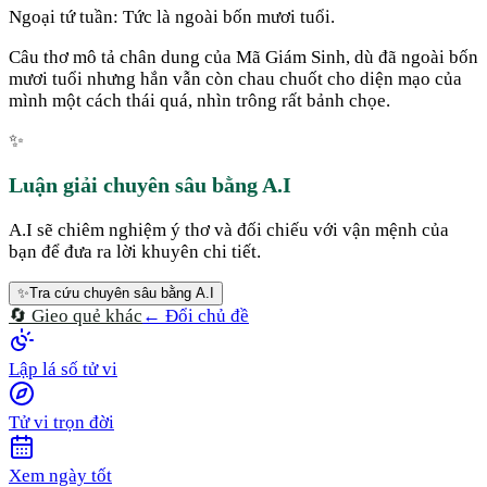
Ngoại tứ tuần: Tức là ngoài bốn mươi tuổi.
Câu thơ mô tả chân dung của Mã Giám Sinh, dù đã ngoài bốn
mươi tuổi nhưng hắn vẫn còn chau chuốt cho diện mạo của
mình một cách thái quá, nhìn trông rất bảnh chọe.
✨
Luận giải chuyên sâu bằng A.I
A.I sẽ chiêm nghiệm ý thơ và đối chiếu với vận mệnh của
bạn để đưa ra lời khuyên chi tiết.
✨
Tra cứu chuyên sâu bằng A.I
🔄 Gieo quẻ khác
← Đổi chủ đề
Lập lá số tử vi
Tử vi trọn đời
Xem ngày tốt