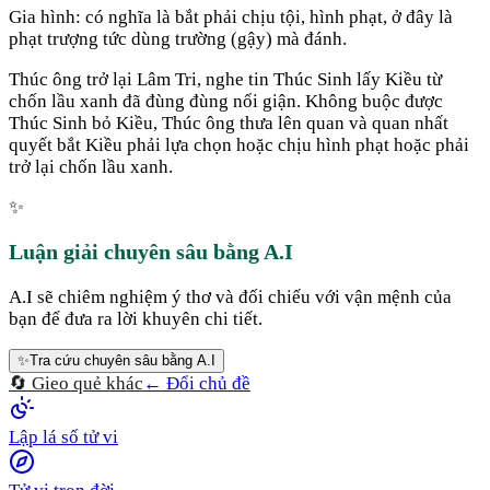
Gia hình: có nghĩa là bắt phải chịu tội, hình phạt, ở đây là
phạt trượng tức dùng trường (gậy) mà đánh.
Thúc ông trở lại Lâm Tri, nghe tin Thúc Sinh lấy Kiều từ
chốn lầu xanh đã đùng đùng nổi giận. Không buộc được
Thúc Sinh bỏ Kiều, Thúc ông thưa lên quan và quan nhất
quyết bắt Kiều phải lựa chọn hoặc chịu hình phạt hoặc phải
trở lại chốn lầu xanh.
✨
Luận giải chuyên sâu bằng A.I
A.I sẽ chiêm nghiệm ý thơ và đối chiếu với vận mệnh của
bạn để đưa ra lời khuyên chi tiết.
✨
Tra cứu chuyên sâu bằng A.I
🔄 Gieo quẻ khác
← Đổi chủ đề
Lập lá số tử vi