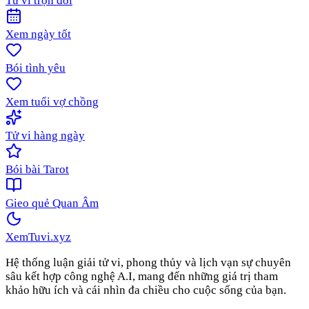
Tử vi trọn đời
Xem ngày tốt
Bói tình yêu
Xem tuổi vợ chồng
Tử vi hàng ngày
Bói bài Tarot
Gieo quẻ Quan Âm
XemTuvi
.xyz
Hệ thống luận giải tử vi, phong thủy và lịch vạn sự chuyên
sâu kết hợp công nghệ A.I, mang đến những giá trị tham
khảo hữu ích và cái nhìn đa chiều cho cuộc sống của bạn.