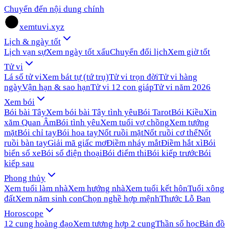
Chuyển đến nội dung chính
xemtuvi.xyz
Lịch & ngày tốt
Lịch vạn sự
Xem ngày tốt xấu
Chuyển đổi lịch
Xem giờ tốt
Tử vi
Lá số tử vi
Xem bát tự (tứ trụ)
Tử vi trọn đời
Tử vi hàng
ngày
Vận hạn & sao hạn
Tử vi 12 con giáp
Tử vi năm 2026
Xem bói
Bói bài Tây
Xem bói bài Tây tình yêu
Bói Tarot
Bói Kiều
Xin
xăm Quan Âm
Bói tình yêu
Xem tuổi vợ chồng
Xem tướng
mặt
Bói chỉ tay
Bói hoa tay
Nốt ruồi mặt
Nốt ruồi cơ thể
Nốt
ruồi bàn tay
Giải mã giấc mơ
Điềm nháy mắt
Điềm hắt xì
Bói
biển số xe
Bói số điện thoại
Bói điểm thi
Bói kiếp trước
Bói
kiếp sau
Phong thủy
Xem tuổi làm nhà
Xem hướng nhà
Xem tuổi kết hôn
Tuổi xông
đất
Xem năm sinh con
Chọn nghề hợp mệnh
Thước Lỗ Ban
Horoscope
12 cung hoàng đạo
Xem tương hợp 2 cung
Thần số học
Bản đồ