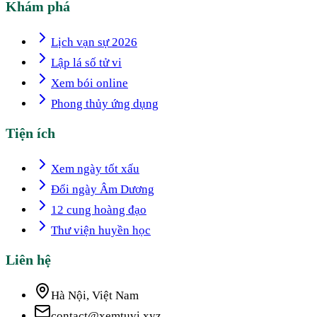
Khám phá
Lịch vạn sự 2026
Lập lá số tử vi
Xem bói online
Phong thủy ứng dụng
Tiện ích
Xem ngày tốt xấu
Đổi ngày Âm Dương
12 cung hoàng đạo
Thư viện huyền học
Liên hệ
Hà Nội, Việt Nam
contact@xemtuvi.xyz