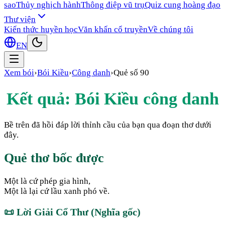
sao
Thủy nghịch hành
Thông điệp vũ trụ
Quiz cung hoàng đạo
Thư viện
Kiến thức huyền học
Văn khấn cổ truyền
Về chúng tôi
EN
Xem bói
›
Bói Kiều
›
Công danh
›
Quẻ số
90
Kết quả: Bói Kiều
công danh
Bề trên đã hồi đáp lời thỉnh cầu của bạn qua đoạn thơ dưới
đây.
Quẻ thơ bốc được
Một là cứ phép gia hình,
Một là lại cứ lầu xanh phó về.
📜
Lời Giải Cổ Thư (Nghĩa gốc)