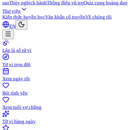
sao
Thủy nghịch hành
Thông điệp vũ trụ
Quiz cung hoàng đạo
Thư viện
Kiến thức huyền học
Văn khấn cổ truyền
Về chúng tôi
EN
Lập lá số tử vi
Tử vi trọn đời
Xem ngày tốt
Bói tình yêu
Xem tuổi vợ chồng
Tử vi hàng ngày