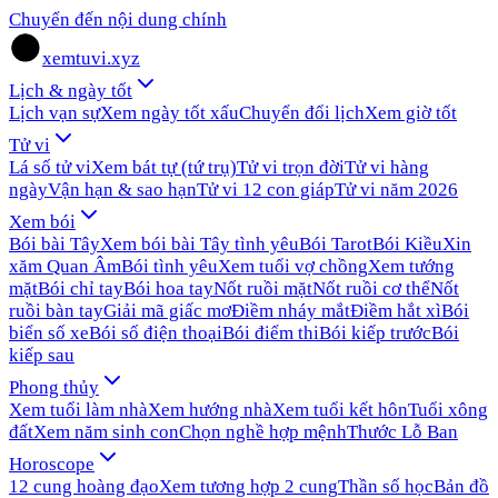
Chuyển đến nội dung chính
xemtuvi.xyz
Lịch & ngày tốt
Lịch vạn sự
Xem ngày tốt xấu
Chuyển đổi lịch
Xem giờ tốt
Tử vi
Lá số tử vi
Xem bát tự (tứ trụ)
Tử vi trọn đời
Tử vi hàng
ngày
Vận hạn & sao hạn
Tử vi 12 con giáp
Tử vi năm 2026
Xem bói
Bói bài Tây
Xem bói bài Tây tình yêu
Bói Tarot
Bói Kiều
Xin
xăm Quan Âm
Bói tình yêu
Xem tuổi vợ chồng
Xem tướng
mặt
Bói chỉ tay
Bói hoa tay
Nốt ruồi mặt
Nốt ruồi cơ thể
Nốt
ruồi bàn tay
Giải mã giấc mơ
Điềm nháy mắt
Điềm hắt xì
Bói
biển số xe
Bói số điện thoại
Bói điểm thi
Bói kiếp trước
Bói
kiếp sau
Phong thủy
Xem tuổi làm nhà
Xem hướng nhà
Xem tuổi kết hôn
Tuổi xông
đất
Xem năm sinh con
Chọn nghề hợp mệnh
Thước Lỗ Ban
Horoscope
12 cung hoàng đạo
Xem tương hợp 2 cung
Thần số học
Bản đồ