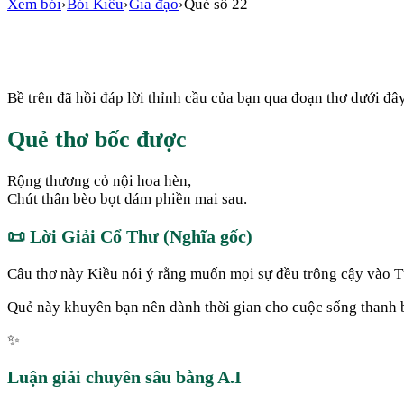
Xem bói
›
Bói Kiều
›
Gia đạo
›
Quẻ số
22
Bề trên đã hồi đáp lời thỉnh cầu của bạn qua đoạn thơ dưới đây
Quẻ thơ bốc được
Rộng thương cỏ nội hoa hèn,
Chút thân bèo bọt dám phiền mai sau.
📜
Lời Giải Cổ Thư (Nghĩa gốc)
Câu thơ này Kiều nói ý rằng muốn mọi sự đều trông cậy vào Từ
Quẻ này khuyên bạn nên dành thời gian cho cuộc sống thanh b
✨
Luận giải chuyên sâu bằng A.I