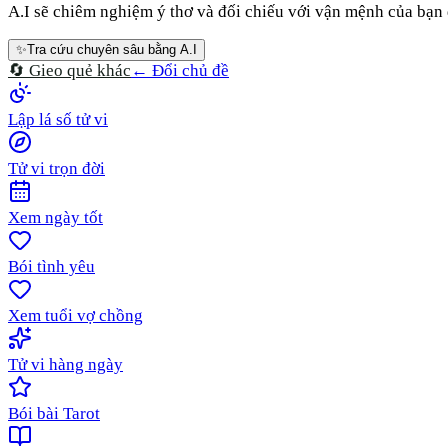
A.I sẽ chiêm nghiệm ý thơ và đối chiếu với vận mệnh của bạn đ
✨
Tra cứu chuyên sâu bằng A.I
🔄 Gieo quẻ khác
← Đổi chủ đề
Lập lá số tử vi
Tử vi trọn đời
Xem ngày tốt
Bói tình yêu
Xem tuổi vợ chồng
Tử vi hàng ngày
Bói bài Tarot