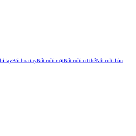
hỉ tay
Bói hoa tay
Nốt ruồi mặt
Nốt ruồi cơ thể
Nốt ruồi bàn