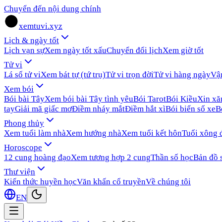
Chuyển đến nội dung chính
xemtuvi.xyz
Lịch & ngày tốt
Lịch vạn sự
Xem ngày tốt xấu
Chuyển đổi lịch
Xem giờ tốt
Tử vi
Lá số tử vi
Xem bát tự (tứ trụ)
Tử vi trọn đời
Tử vi hàng ngày
Vậ
Xem bói
Bói bài Tây
Xem bói bài Tây tình yêu
Bói Tarot
Bói Kiều
Xin x
tay
Giải mã giấc mơ
Điềm nháy mắt
Điềm hắt xì
Bói biển số xe
B
Phong thủy
Xem tuổi làm nhà
Xem hướng nhà
Xem tuổi kết hôn
Tuổi xông 
Horoscope
12 cung hoàng đạo
Xem tương hợp 2 cung
Thần số học
Bản đồ 
Thư viện
Kiến thức huyền học
Văn khấn cổ truyền
Về chúng tôi
EN