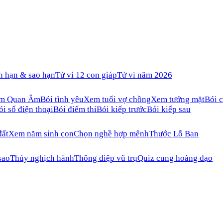
n hạn & sao hạn
Tử vi 12 con giáp
Tử vi năm 2026
ăm Quan Âm
Bói tình yêu
Xem tuổi vợ chồng
Xem tướng mặt
Bói c
ói số điện thoại
Bói điểm thi
Bói kiếp trước
Bói kiếp sau
đất
Xem năm sinh con
Chọn nghề hợp mệnh
Thước Lỗ Ban
sao
Thủy nghịch hành
Thông điệp vũ trụ
Quiz cung hoàng đạo