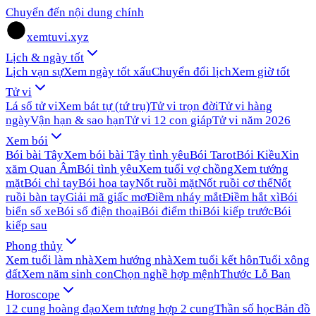
Chuyển đến nội dung chính
xemtuvi.xyz
Lịch & ngày tốt
Lịch vạn sự
Xem ngày tốt xấu
Chuyển đổi lịch
Xem giờ tốt
Tử vi
Lá số tử vi
Xem bát tự (tứ trụ)
Tử vi trọn đời
Tử vi hàng
ngày
Vận hạn & sao hạn
Tử vi 12 con giáp
Tử vi năm 2026
Xem bói
Bói bài Tây
Xem bói bài Tây tình yêu
Bói Tarot
Bói Kiều
Xin
xăm Quan Âm
Bói tình yêu
Xem tuổi vợ chồng
Xem tướng
mặt
Bói chỉ tay
Bói hoa tay
Nốt ruồi mặt
Nốt ruồi cơ thể
Nốt
ruồi bàn tay
Giải mã giấc mơ
Điềm nháy mắt
Điềm hắt xì
Bói
biển số xe
Bói số điện thoại
Bói điểm thi
Bói kiếp trước
Bói
kiếp sau
Phong thủy
Xem tuổi làm nhà
Xem hướng nhà
Xem tuổi kết hôn
Tuổi xông
đất
Xem năm sinh con
Chọn nghề hợp mệnh
Thước Lỗ Ban
Horoscope
12 cung hoàng đạo
Xem tương hợp 2 cung
Thần số học
Bản đồ