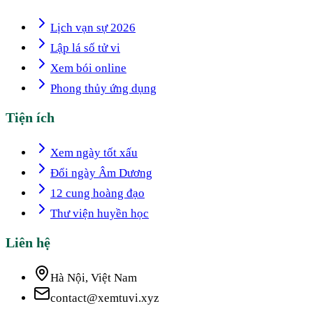
Lịch vạn sự 2026
Lập lá số tử vi
Xem bói online
Phong thủy ứng dụng
Tiện ích
Xem ngày tốt xấu
Đổi ngày Âm Dương
12 cung hoàng đạo
Thư viện huyền học
Liên hệ
Hà Nội, Việt Nam
contact@xemtuvi.xyz