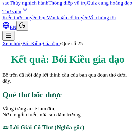
sao
Thủy nghịch hành
Thông điệp vũ trụ
Quiz cung hoàng đạo
Thư viện
Kiến thức huyền học
Văn khấn cổ truyền
Về chúng tôi
EN
Xem bói
›
Bói Kiều
›
Gia đạo
›
Quẻ số
25
Kết quả: Bói Kiều
gia đạo
Bề trên đã hồi đáp lời thỉnh cầu của bạn qua đoạn thơ dưới
đây.
Quẻ thơ bốc được
Vầng trăng ai sẻ làm đôi,
Nửa in gối chiếc, nửa soi dặm trường.
📜
Lời Giải Cổ Thư (Nghĩa gốc)