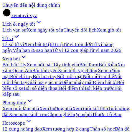
Chuyển đến nội dung chính
xemtuvi.xyz
Lịch & ngày tốt
Lịch vạn sự
Xem ngày tốt xấu
Chuyển đổi lịch
Xem giờ tốt
Tử vi
Lá số tử vi
Xem bát tự (tứ trụ)
Tử vi trọn đời
Tử vi hàng
ngày
Vận hạn & sao hạn
Tử vi 12 con giáp
Tử vi năm 2026
Xem bói
Bói bài Tây
Xem bói bài Tây tình yêu
Bói Tarot
Bói Kiều
Xin
xăm Quan Âm
Bói tình yêu
Xem tuổi vợ chồng
Xem tướng
mặt
Bói chỉ tay
Bói hoa tay
Nốt ruồi mặt
Nốt ruồi cơ thể
Nốt
ruồi bàn tay
Giải mã giấc mơ
Điềm nháy mắt
Điềm hắt xì
Bói
biển số xe
Bói số điện thoại
Bói điểm thi
Bói kiếp trước
Bói
kiếp sau
Phong thủy
Xem tuổi làm nhà
Xem hướng nhà
Xem tuổi kết hôn
Tuổi xông
đất
Xem năm sinh con
Chọn nghề hợp mệnh
Thước Lỗ Ban
Horoscope
12 cung hoàng đạo
Xem tương hợp 2 cung
Thần số học
Bản đồ