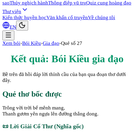
sao
Thủy nghịch hành
Thông điệp vũ trụ
Quiz cung hoàng đạo
Thư viện
Kiến thức huyền học
Văn khấn cổ truyền
Về chúng tôi
EN
Xem bói
›
Bói Kiều
›
Gia đạo
›
Quẻ số
27
Kết quả: Bói Kiều
gia đạo
Bề trên đã hồi đáp lời thỉnh cầu của bạn qua đoạn thơ dưới
đây.
Quẻ thơ bốc được
Trông vời trời bể mênh mang,
Thanh gươm yên ngựa lên đường thẳng dong.
📜
Lời Giải Cổ Thư (Nghĩa gốc)