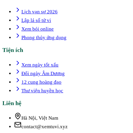
Lịch vạn sự 2026
Lập lá số tử vi
Xem bói online
Phong thủy ứng dụng
Tiện ích
Xem ngày tốt xấu
Đổi ngày Âm Dương
12 cung hoàng đạo
Thư viện huyền học
Liên hệ
Hà Nội, Việt Nam
contact@xemtuvi.xyz