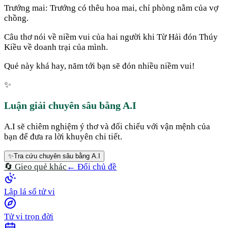
Trướng mai: Trướng có thêu hoa mai, chỉ phòng nằm của vợ
chồng.
Câu thơ nói về niềm vui của hai người khi Từ Hải đón Thúy
Kiều về doanh trại của mình.
Quẻ này khá hay, năm tới bạn sẽ đón nhiều niềm vui!
✨
Luận giải chuyên sâu bằng A.I
A.I sẽ chiêm nghiệm ý thơ và đối chiếu với vận mệnh của
bạn để đưa ra lời khuyên chi tiết.
✨
Tra cứu chuyên sâu bằng A.I
🔄 Gieo quẻ khác
← Đổi chủ đề
Lập lá số tử vi
Tử vi trọn đời