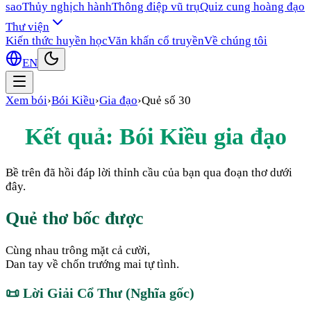
sao
Thủy nghịch hành
Thông điệp vũ trụ
Quiz cung hoàng đạo
Thư viện
Kiến thức huyền học
Văn khấn cổ truyền
Về chúng tôi
EN
Xem bói
›
Bói Kiều
›
Gia đạo
›
Quẻ số
30
Kết quả: Bói Kiều
gia đạo
Bề trên đã hồi đáp lời thỉnh cầu của bạn qua đoạn thơ dưới
đây.
Quẻ thơ bốc được
Cùng nhau trông mặt cả cười,
Dan tay về chốn trướng mai tự tình.
📜
Lời Giải Cổ Thư (Nghĩa gốc)