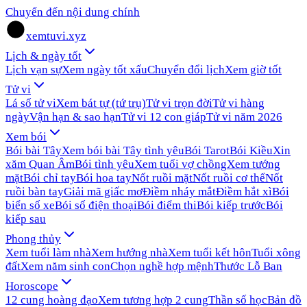
Chuyển đến nội dung chính
xemtuvi.xyz
Lịch & ngày tốt
Lịch vạn sự
Xem ngày tốt xấu
Chuyển đổi lịch
Xem giờ tốt
Tử vi
Lá số tử vi
Xem bát tự (tứ trụ)
Tử vi trọn đời
Tử vi hàng
ngày
Vận hạn & sao hạn
Tử vi 12 con giáp
Tử vi năm 2026
Xem bói
Bói bài Tây
Xem bói bài Tây tình yêu
Bói Tarot
Bói Kiều
Xin
xăm Quan Âm
Bói tình yêu
Xem tuổi vợ chồng
Xem tướng
mặt
Bói chỉ tay
Bói hoa tay
Nốt ruồi mặt
Nốt ruồi cơ thể
Nốt
ruồi bàn tay
Giải mã giấc mơ
Điềm nháy mắt
Điềm hắt xì
Bói
biển số xe
Bói số điện thoại
Bói điểm thi
Bói kiếp trước
Bói
kiếp sau
Phong thủy
Xem tuổi làm nhà
Xem hướng nhà
Xem tuổi kết hôn
Tuổi xông
đất
Xem năm sinh con
Chọn nghề hợp mệnh
Thước Lỗ Ban
Horoscope
12 cung hoàng đạo
Xem tương hợp 2 cung
Thần số học
Bản đồ