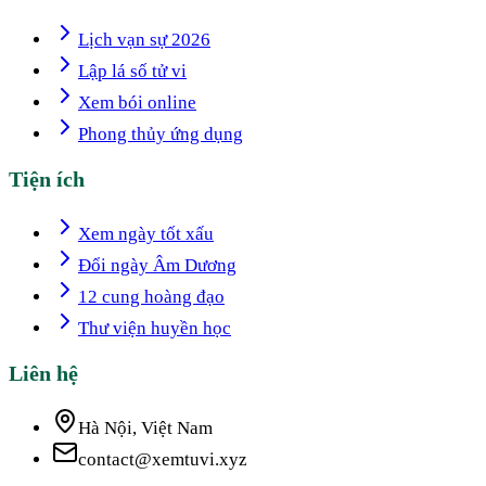
Lịch vạn sự 2026
Lập lá số tử vi
Xem bói online
Phong thủy ứng dụng
Tiện ích
Xem ngày tốt xấu
Đổi ngày Âm Dương
12 cung hoàng đạo
Thư viện huyền học
Liên hệ
Hà Nội, Việt Nam
contact@xemtuvi.xyz