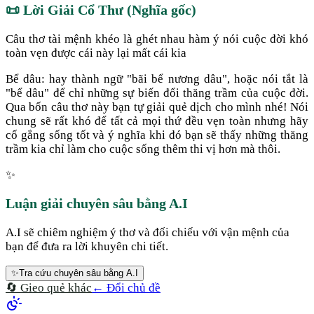
📜
Lời Giải Cổ Thư (Nghĩa gốc)
Câu thơ tài mệnh khéo là ghét nhau hàm ý nói cuộc đời khó
toàn vẹn được cái này lại mất cái kia
Bể dâu: hay thành ngữ "bãi bể nương dâu", hoặc nói tắt là
"bể dâu" để chỉ những sự biến đổi thăng trầm của cuộc đời.
Qua bốn câu thơ này bạn tự giải quẻ dịch cho mình nhé! Nói
chung sẽ rất khó để tất cả mọi thứ đều vẹn toàn nhưng hãy
cố gắng sống tốt và ý nghĩa khi đó bạn sẽ thấy những thăng
trầm kia chỉ làm cho cuộc sống thêm thi vị hơn mà thôi.
✨
Luận giải chuyên sâu bằng A.I
A.I sẽ chiêm nghiệm ý thơ và đối chiếu với vận mệnh của
bạn để đưa ra lời khuyên chi tiết.
✨
Tra cứu chuyên sâu bằng A.I
🔄 Gieo quẻ khác
← Đổi chủ đề