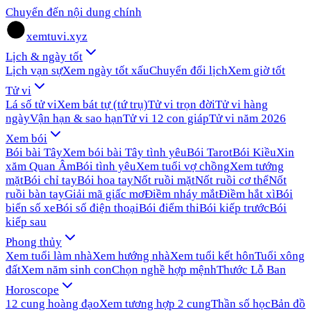
Chuyển đến nội dung chính
xemtuvi.xyz
Lịch & ngày tốt
Lịch vạn sự
Xem ngày tốt xấu
Chuyển đổi lịch
Xem giờ tốt
Tử vi
Lá số tử vi
Xem bát tự (tứ trụ)
Tử vi trọn đời
Tử vi hàng
ngày
Vận hạn & sao hạn
Tử vi 12 con giáp
Tử vi năm 2026
Xem bói
Bói bài Tây
Xem bói bài Tây tình yêu
Bói Tarot
Bói Kiều
Xin
xăm Quan Âm
Bói tình yêu
Xem tuổi vợ chồng
Xem tướng
mặt
Bói chỉ tay
Bói hoa tay
Nốt ruồi mặt
Nốt ruồi cơ thể
Nốt
ruồi bàn tay
Giải mã giấc mơ
Điềm nháy mắt
Điềm hắt xì
Bói
biển số xe
Bói số điện thoại
Bói điểm thi
Bói kiếp trước
Bói
kiếp sau
Phong thủy
Xem tuổi làm nhà
Xem hướng nhà
Xem tuổi kết hôn
Tuổi xông
đất
Xem năm sinh con
Chọn nghề hợp mệnh
Thước Lỗ Ban
Horoscope
12 cung hoàng đạo
Xem tương hợp 2 cung
Thần số học
Bản đồ