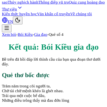
sao
Thủy nghịch hành
Thông điệp vũ trụ
Quiz cung hoàng đạo
Thư viện
Kiến thức huyền học
Văn khấn cổ truyền
Về chúng tôi
EN
Xem bói
›
Bói Kiều
›
Gia đạo
›
Quẻ số
4
Kết quả: Bói Kiều
gia đạo
Bề trên đã hồi đáp lời thỉnh cầu của bạn qua đoạn thơ dưới
đây.
Quẻ thơ bốc được
Trăm năm trong cõi người ta,
Chữ tài chữ mệnh khéo là ghét nhau.
Trải qua một cuộc bể dâu,
Những điều trông thấy mà đau đớn lòng