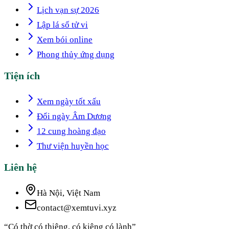
Lịch vạn sự 2026
Lập lá số tử vi
Xem bói online
Phong thủy ứng dụng
Tiện ích
Xem ngày tốt xấu
Đổi ngày Âm Dương
12 cung hoàng đạo
Thư viện huyền học
Liên hệ
Hà Nội, Việt Nam
contact@xemtuvi.xyz
“Có thờ có thiêng, có kiêng có lành”