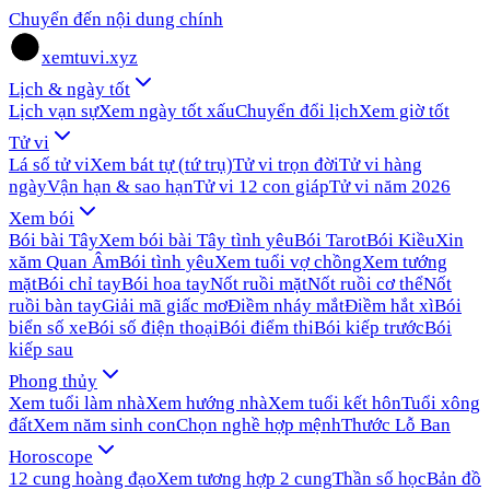
Chuyển đến nội dung chính
xemtuvi.xyz
Lịch & ngày tốt
Lịch vạn sự
Xem ngày tốt xấu
Chuyển đổi lịch
Xem giờ tốt
Tử vi
Lá số tử vi
Xem bát tự (tứ trụ)
Tử vi trọn đời
Tử vi hàng
ngày
Vận hạn & sao hạn
Tử vi 12 con giáp
Tử vi năm 2026
Xem bói
Bói bài Tây
Xem bói bài Tây tình yêu
Bói Tarot
Bói Kiều
Xin
xăm Quan Âm
Bói tình yêu
Xem tuổi vợ chồng
Xem tướng
mặt
Bói chỉ tay
Bói hoa tay
Nốt ruồi mặt
Nốt ruồi cơ thể
Nốt
ruồi bàn tay
Giải mã giấc mơ
Điềm nháy mắt
Điềm hắt xì
Bói
biển số xe
Bói số điện thoại
Bói điểm thi
Bói kiếp trước
Bói
kiếp sau
Phong thủy
Xem tuổi làm nhà
Xem hướng nhà
Xem tuổi kết hôn
Tuổi xông
đất
Xem năm sinh con
Chọn nghề hợp mệnh
Thước Lỗ Ban
Horoscope
12 cung hoàng đạo
Xem tương hợp 2 cung
Thần số học
Bản đồ