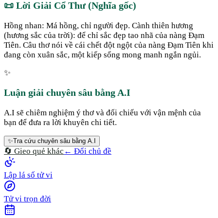
📜
Lời Giải Cổ Thư (Nghĩa gốc)
Hồng nhan: Má hồng, chỉ người đẹp. Cành thiên hương
(hương sắc của trời): để chỉ sắc đẹp tao nhã của nàng Đạm
Tiên. Câu thơ nói về cái chết đột ngột của nàng Đạm Tiên khi
đang còn xuân sắc, một kiếp sống mong manh ngắn ngủi.
✨
Luận giải chuyên sâu bằng A.I
A.I sẽ chiêm nghiệm ý thơ và đối chiếu với vận mệnh của
bạn để đưa ra lời khuyên chi tiết.
✨
Tra cứu chuyên sâu bằng A.I
🔄 Gieo quẻ khác
← Đổi chủ đề
Lập lá số tử vi
Tử vi trọn đời