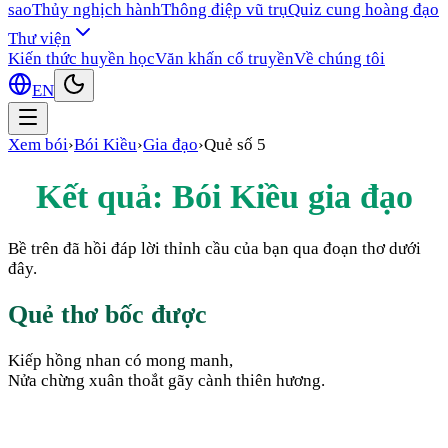
sao
Thủy nghịch hành
Thông điệp vũ trụ
Quiz cung hoàng đạo
Thư viện
Kiến thức huyền học
Văn khấn cổ truyền
Về chúng tôi
EN
Xem bói
›
Bói Kiều
›
Gia đạo
›
Quẻ số
5
Kết quả: Bói Kiều
gia đạo
Bề trên đã hồi đáp lời thỉnh cầu của bạn qua đoạn thơ dưới
đây.
Quẻ thơ bốc được
Kiếp hồng nhan có mong manh,
Nửa chừng xuân thoắt gãy cành thiên hương.