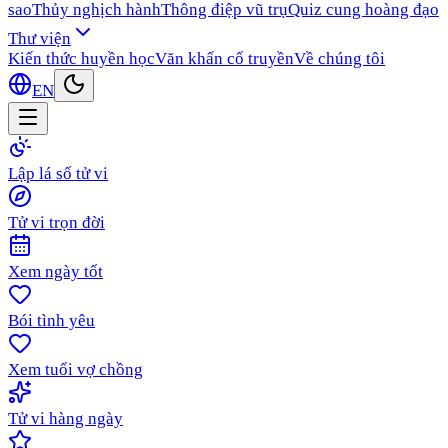
sao
Thủy nghịch hành
Thông điệp vũ trụ
Quiz cung hoàng đạo
Thư viện
Kiến thức huyền học
Văn khấn cổ truyền
Về chúng tôi
EN
Lập lá số tử vi
Tử vi trọn đời
Xem ngày tốt
Bói tình yêu
Xem tuổi vợ chồng
Tử vi hàng ngày