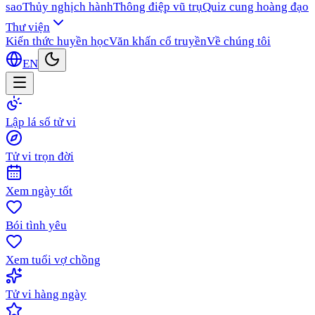
sao
Thủy nghịch hành
Thông điệp vũ trụ
Quiz cung hoàng đạo
Thư viện
Kiến thức huyền học
Văn khấn cổ truyền
Về chúng tôi
EN
Lập lá số tử vi
Tử vi trọn đời
Xem ngày tốt
Bói tình yêu
Xem tuổi vợ chồng
Tử vi hàng ngày