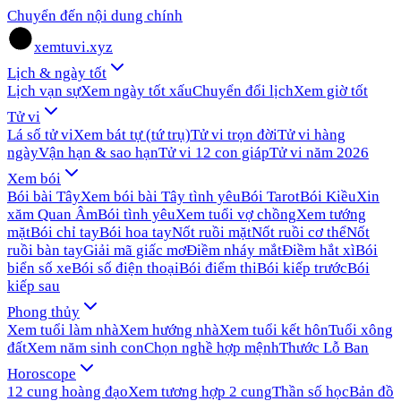
Chuyển đến nội dung chính
xemtuvi.xyz
Lịch & ngày tốt
Lịch vạn sự
Xem ngày tốt xấu
Chuyển đổi lịch
Xem giờ tốt
Tử vi
Lá số tử vi
Xem bát tự (tứ trụ)
Tử vi trọn đời
Tử vi hàng
ngày
Vận hạn & sao hạn
Tử vi 12 con giáp
Tử vi năm 2026
Xem bói
Bói bài Tây
Xem bói bài Tây tình yêu
Bói Tarot
Bói Kiều
Xin
xăm Quan Âm
Bói tình yêu
Xem tuổi vợ chồng
Xem tướng
mặt
Bói chỉ tay
Bói hoa tay
Nốt ruồi mặt
Nốt ruồi cơ thể
Nốt
ruồi bàn tay
Giải mã giấc mơ
Điềm nháy mắt
Điềm hắt xì
Bói
biển số xe
Bói số điện thoại
Bói điểm thi
Bói kiếp trước
Bói
kiếp sau
Phong thủy
Xem tuổi làm nhà
Xem hướng nhà
Xem tuổi kết hôn
Tuổi xông
đất
Xem năm sinh con
Chọn nghề hợp mệnh
Thước Lỗ Ban
Horoscope
12 cung hoàng đạo
Xem tương hợp 2 cung
Thần số học
Bản đồ