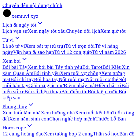
Chuyển đến nội dung chính
xemtuvi.xyz
Lịch & ngày tốt
Lịch vạn sự
Xem ngày tốt xấu
Chuyển đổi lịch
Xem giờ tốt
Tử vi
Lá số tử vi
Xem bát tự (tứ trụ)
Tử vi trọn đời
Tử vi hàng
ngày
Vận hạn & sao hạn
Tử vi 12 con giáp
Tử vi năm 2026
Xem bói
Bói bài Tây
Xem bói bài Tây tình yêu
Bói Tarot
Bói Kiều
Xin
xăm Quan Âm
Bói tình yêu
Xem tuổi vợ chồng
Xem tướng
mặt
Bói chỉ tay
Bói hoa tay
Nốt ruồi mặt
Nốt ruồi cơ thể
Nốt
ruồi bàn tay
Giải mã giấc mơ
Điềm nháy mắt
Điềm hắt xì
Bói
biển số xe
Bói số điện thoại
Bói điểm thi
Bói kiếp trước
Bói
kiếp sau
Phong thủy
Xem tuổi làm nhà
Xem hướng nhà
Xem tuổi kết hôn
Tuổi xông
đất
Xem năm sinh con
Chọn nghề hợp mệnh
Thước Lỗ Ban
Horoscope
12 cung hoàng đạo
Xem tương hợp 2 cung
Thần số học
Bản đồ