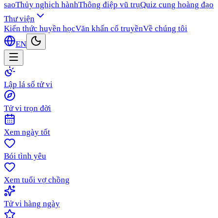
sao
Thủy nghịch hành
Thông điệp vũ trụ
Quiz cung hoàng đạo
Thư viện
Kiến thức huyền học
Văn khấn cổ truyền
Về chúng tôi
EN
Lập lá số tử vi
Tử vi trọn đời
Xem ngày tốt
Bói tình yêu
Xem tuổi vợ chồng
Tử vi hàng ngày