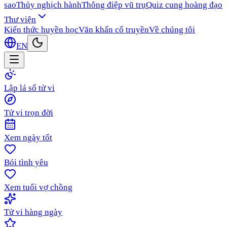
sao
Thủy nghịch hành
Thông điệp vũ trụ
Quiz cung hoàng đạo
Thư viện
Kiến thức huyền học
Văn khấn cổ truyền
Về chúng tôi
EN
Lập lá số tử vi
Tử vi trọn đời
Xem ngày tốt
Bói tình yêu
Xem tuổi vợ chồng
Tử vi hàng ngày