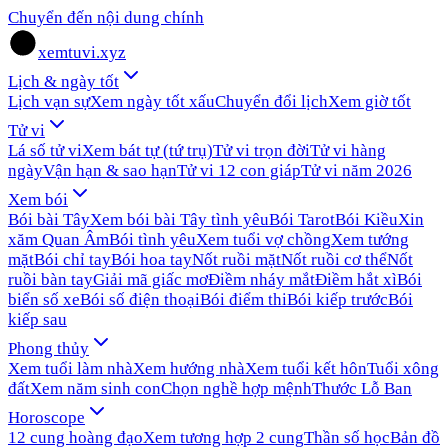
Chuyển đến nội dung chính
xemtuvi.xyz
Lịch & ngày tốt
Lịch vạn sự
Xem ngày tốt xấu
Chuyển đổi lịch
Xem giờ tốt
Tử vi
Lá số tử vi
Xem bát tự (tứ trụ)
Tử vi trọn đời
Tử vi hàng
ngày
Vận hạn & sao hạn
Tử vi 12 con giáp
Tử vi năm 2026
Xem bói
Bói bài Tây
Xem bói bài Tây tình yêu
Bói Tarot
Bói Kiều
Xin
xăm Quan Âm
Bói tình yêu
Xem tuổi vợ chồng
Xem tướng
mặt
Bói chỉ tay
Bói hoa tay
Nốt ruồi mặt
Nốt ruồi cơ thể
Nốt
ruồi bàn tay
Giải mã giấc mơ
Điềm nháy mắt
Điềm hắt xì
Bói
biển số xe
Bói số điện thoại
Bói điểm thi
Bói kiếp trước
Bói
kiếp sau
Phong thủy
Xem tuổi làm nhà
Xem hướng nhà
Xem tuổi kết hôn
Tuổi xông
đất
Xem năm sinh con
Chọn nghề hợp mệnh
Thước Lỗ Ban
Horoscope
12 cung hoàng đạo
Xem tương hợp 2 cung
Thần số học
Bản đồ