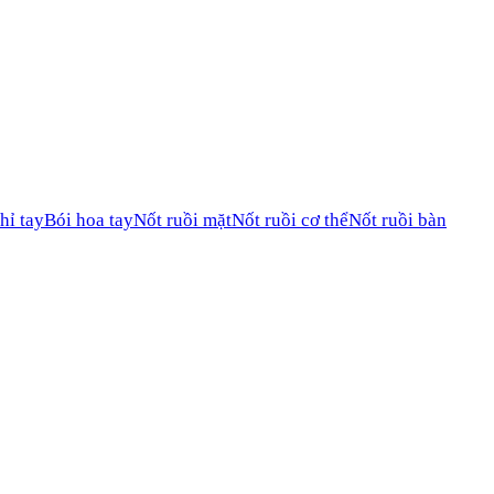
hỉ tay
Bói hoa tay
Nốt ruồi mặt
Nốt ruồi cơ thể
Nốt ruồi bàn