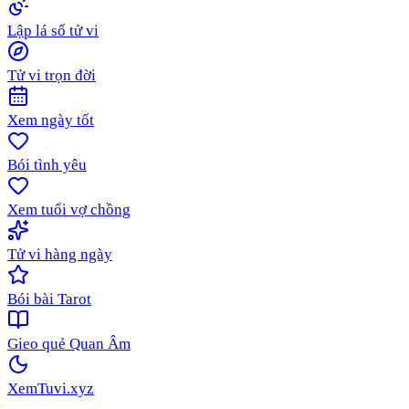
Lập lá số tử vi
Tử vi trọn đời
Xem ngày tốt
Bói tình yêu
Xem tuổi vợ chồng
Tử vi hàng ngày
Bói bài Tarot
Gieo quẻ Quan Âm
XemTuvi
.xyz