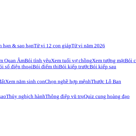
n hạn & sao hạn
Tử vi 12 con giáp
Tử vi năm 2026
ăm Quan Âm
Bói tình yêu
Xem tuổi vợ chồng
Xem tướng mặt
Bói c
ói số điện thoại
Bói điểm thi
Bói kiếp trước
Bói kiếp sau
đất
Xem năm sinh con
Chọn nghề hợp mệnh
Thước Lỗ Ban
sao
Thủy nghịch hành
Thông điệp vũ trụ
Quiz cung hoàng đạo