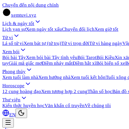
Chuyển đến nội dung chính
xemtuvi.xyz
Lịch & ngày tốt
Lịch vạn sự
Xem ngày tốt xấu
Chuyển đổi lịch
Xem giờ tốt
Tử vi
Lá số tử vi
Xem bát tự (tứ trụ)
Tử vi trọn đời
Tử vi hàng ngày
Vậ
Xem bói
Bói bài Tây
Xem bói bài Tây tình yêu
Bói Tarot
Bói Kiều
Xin x
tay
Giải mã giấc mơ
Điềm nháy mắt
Điềm hắt xì
Bói biển số xe
B
Phong thủy
Xem tuổi làm nhà
Xem hướng nhà
Xem tuổi kết hôn
Tuổi xông 
Horoscope
12 cung hoàng đạo
Xem tương hợp 2 cung
Thần số học
Bản đồ 
Thư viện
Kiến thức huyền học
Văn khấn cổ truyền
Về chúng tôi
EN