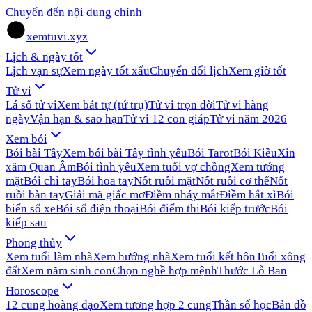
Chuyển đến nội dung chính
xemtuvi.xyz
Lịch & ngày tốt
Lịch vạn sự
Xem ngày tốt xấu
Chuyển đổi lịch
Xem giờ tốt
Tử vi
Lá số tử vi
Xem bát tự (tứ trụ)
Tử vi trọn đời
Tử vi hàng
ngày
Vận hạn & sao hạn
Tử vi 12 con giáp
Tử vi năm 2026
Xem bói
Bói bài Tây
Xem bói bài Tây tình yêu
Bói Tarot
Bói Kiều
Xin
xăm Quan Âm
Bói tình yêu
Xem tuổi vợ chồng
Xem tướng
mặt
Bói chỉ tay
Bói hoa tay
Nốt ruồi mặt
Nốt ruồi cơ thể
Nốt
ruồi bàn tay
Giải mã giấc mơ
Điềm nháy mắt
Điềm hắt xì
Bói
biển số xe
Bói số điện thoại
Bói điểm thi
Bói kiếp trước
Bói
kiếp sau
Phong thủy
Xem tuổi làm nhà
Xem hướng nhà
Xem tuổi kết hôn
Tuổi xông
đất
Xem năm sinh con
Chọn nghề hợp mệnh
Thước Lỗ Ban
Horoscope
12 cung hoàng đạo
Xem tương hợp 2 cung
Thần số học
Bản đồ