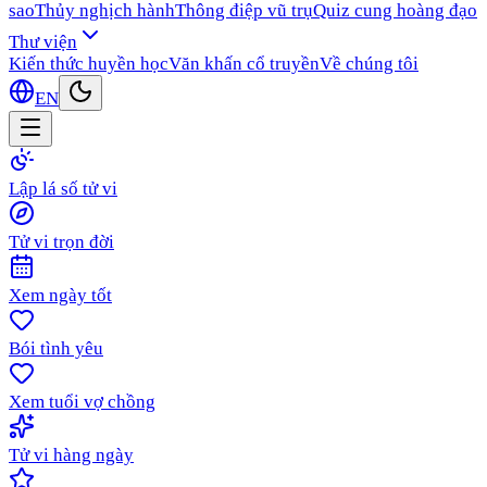
sao
Thủy nghịch hành
Thông điệp vũ trụ
Quiz cung hoàng đạo
Thư viện
Kiến thức huyền học
Văn khấn cổ truyền
Về chúng tôi
EN
Lập lá số tử vi
Tử vi trọn đời
Xem ngày tốt
Bói tình yêu
Xem tuổi vợ chồng
Tử vi hàng ngày