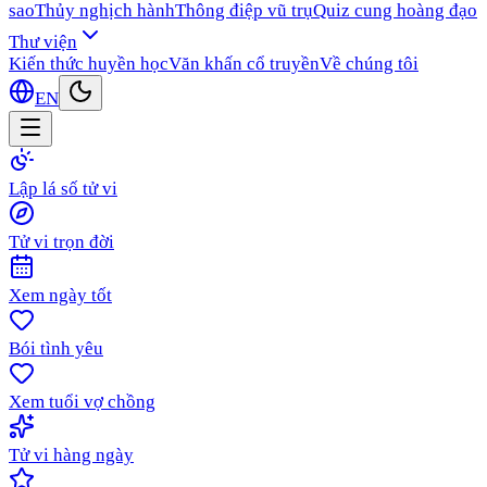
sao
Thủy nghịch hành
Thông điệp vũ trụ
Quiz cung hoàng đạo
Thư viện
Kiến thức huyền học
Văn khấn cổ truyền
Về chúng tôi
EN
Lập lá số tử vi
Tử vi trọn đời
Xem ngày tốt
Bói tình yêu
Xem tuổi vợ chồng
Tử vi hàng ngày