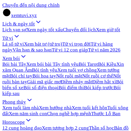
Chuyển đến nội dung chính
xemtuvi.xyz
Lịch & ngày tốt
Lịch vạn sự
Xem ngày tốt xấu
Chuyển đổi lịch
Xem giờ tốt
Tử vi
Lá số tử vi
Xem bát tự (tứ trụ)
Tử vi trọn đời
Tử vi hàng
ngày
Vận hạn & sao hạn
Tử vi 12 con giáp
Tử vi năm 2026
Xem bói
Bói bài Tây
Xem bói bài Tây tình yêu
Bói Tarot
Bói Kiều
Xin
xăm Quan Âm
Bói tình yêu
Xem tuổi vợ chồng
Xem tướng
mặt
Bói chỉ tay
Bói hoa tay
Nốt ruồi mặt
Nốt ruồi cơ thể
Nốt
ruồi bàn tay
Giải mã giấc mơ
Điềm nháy mắt
Điềm hắt xì
Bói
biển số xe
Bói số điện thoại
Bói điểm thi
Bói kiếp trước
Bói
kiếp sau
Phong thủy
Xem tuổi làm nhà
Xem hướng nhà
Xem tuổi kết hôn
Tuổi xông
đất
Xem năm sinh con
Chọn nghề hợp mệnh
Thước Lỗ Ban
Horoscope
12 cung hoàng đạo
Xem tương hợp 2 cung
Thần số học
Bản đồ