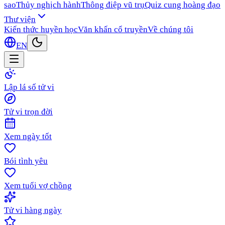
sao
Thủy nghịch hành
Thông điệp vũ trụ
Quiz cung hoàng đạo
Thư viện
Kiến thức huyền học
Văn khấn cổ truyền
Về chúng tôi
EN
Lập lá số tử vi
Tử vi trọn đời
Xem ngày tốt
Bói tình yêu
Xem tuổi vợ chồng
Tử vi hàng ngày