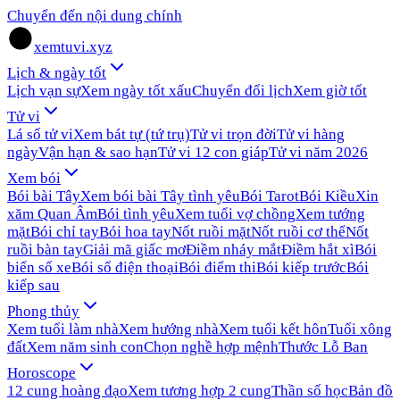
Chuyển đến nội dung chính
xemtuvi.xyz
Lịch & ngày tốt
Lịch vạn sự
Xem ngày tốt xấu
Chuyển đổi lịch
Xem giờ tốt
Tử vi
Lá số tử vi
Xem bát tự (tứ trụ)
Tử vi trọn đời
Tử vi hàng
ngày
Vận hạn & sao hạn
Tử vi 12 con giáp
Tử vi năm 2026
Xem bói
Bói bài Tây
Xem bói bài Tây tình yêu
Bói Tarot
Bói Kiều
Xin
xăm Quan Âm
Bói tình yêu
Xem tuổi vợ chồng
Xem tướng
mặt
Bói chỉ tay
Bói hoa tay
Nốt ruồi mặt
Nốt ruồi cơ thể
Nốt
ruồi bàn tay
Giải mã giấc mơ
Điềm nháy mắt
Điềm hắt xì
Bói
biển số xe
Bói số điện thoại
Bói điểm thi
Bói kiếp trước
Bói
kiếp sau
Phong thủy
Xem tuổi làm nhà
Xem hướng nhà
Xem tuổi kết hôn
Tuổi xông
đất
Xem năm sinh con
Chọn nghề hợp mệnh
Thước Lỗ Ban
Horoscope
12 cung hoàng đạo
Xem tương hợp 2 cung
Thần số học
Bản đồ