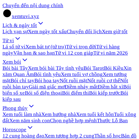
Chuyển đến nội dung chính
xemtuvi.xyz
Lịch & ngày tốt
Lịch vạn sự
Xem ngày tốt xấu
Chuyển đổi lịch
Xem giờ tốt
Tử vi
Lá số tử vi
Xem bát tự (tứ trụ)
Tử vi trọn đời
Tử vi hàng
ngày
Vận hạn & sao hạn
Tử vi 12 con giáp
Tử vi năm 2026
Xem bói
Bói bài Tây
Xem bói bài Tây tình yêu
Bói Tarot
Bói Kiều
Xin
xăm Quan Âm
Bói tình yêu
Xem tuổi vợ chồng
Xem tướng
mặt
Bói chỉ tay
Bói hoa tay
Nốt ruồi mặt
Nốt ruồi cơ thể
Nốt
ruồi bàn tay
Giải mã giấc mơ
Điềm nháy mắt
Điềm hắt xì
Bói
biển số xe
Bói số điện thoại
Bói điểm thi
Bói kiếp trước
Bói
kiếp sau
Phong thủy
Xem tuổi làm nhà
Xem hướng nhà
Xem tuổi kết hôn
Tuổi xông
đất
Xem năm sinh con
Chọn nghề hợp mệnh
Thước Lỗ Ban
Horoscope
12 cung hoàng đạo
Xem tương hợp 2 cung
Thần số học
Bản đồ