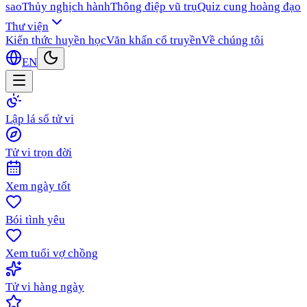
sao
Thủy nghịch hành
Thông điệp vũ trụ
Quiz cung hoàng đạo
Thư viện
Kiến thức huyền học
Văn khấn cổ truyền
Về chúng tôi
EN
Lập lá số tử vi
Tử vi trọn đời
Xem ngày tốt
Bói tình yêu
Xem tuổi vợ chồng
Tử vi hàng ngày