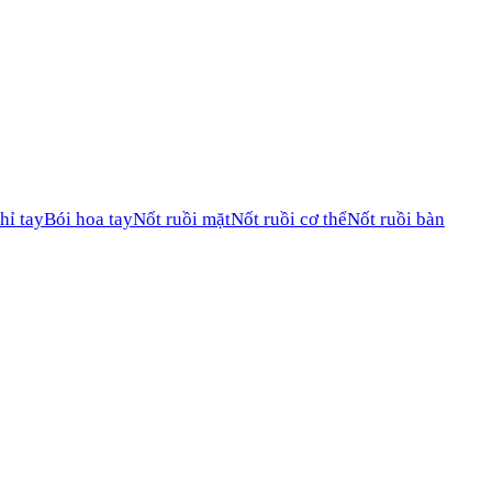
hỉ tay
Bói hoa tay
Nốt ruồi mặt
Nốt ruồi cơ thể
Nốt ruồi bàn