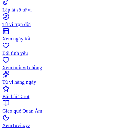
Lập lá số tử vi
Tử vi trọn đời
Xem ngày tốt
Bói tình yêu
Xem tuổi vợ chồng
Tử vi hàng ngày
Bói bài Tarot
Gieo quẻ Quan Âm
XemTuvi
.xyz