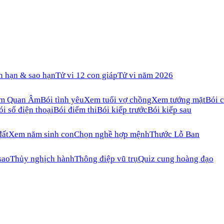
n hạn & sao hạn
Tử vi 12 con giáp
Tử vi năm 2026
ăm Quan Âm
Bói tình yêu
Xem tuổi vợ chồng
Xem tướng mặt
Bói c
ói số điện thoại
Bói điểm thi
Bói kiếp trước
Bói kiếp sau
đất
Xem năm sinh con
Chọn nghề hợp mệnh
Thước Lỗ Ban
sao
Thủy nghịch hành
Thông điệp vũ trụ
Quiz cung hoàng đạo