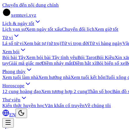
Chuyển đến nội dung chính
xemtuvi.xyz
Lịch & ngày tốt
Lịch vạn sự
Xem ngày tốt xấu
Chuyển đổi lịch
Xem giờ tốt
Tử vi
Lá số tử vi
Xem bát tự (tứ trụ)
Tử vi trọn đời
Tử vi hàng ngày
Vậ
Xem bói
Bói bài Tây
Xem bói bài Tây tình yêu
Bói Tarot
Bói Kiều
Xin x
tay
Giải mã giấc mơ
Điềm nháy mắt
Điềm hắt xì
Bói biển số xe
B
Phong thủy
Xem tuổi làm nhà
Xem hướng nhà
Xem tuổi kết hôn
Tuổi xông 
Horoscope
12 cung hoàng đạo
Xem tương hợp 2 cung
Thần số học
Bản đồ 
Thư viện
Kiến thức huyền học
Văn khấn cổ truyền
Về chúng tôi
EN