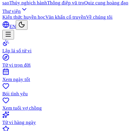
sao
Thủy nghịch hành
Thông điệp vũ trụ
Quiz cung hoàng đạo
Thư viện
Kiến thức huyền học
Văn khấn cổ truyền
Về chúng tôi
EN
Lập lá số tử vi
Tử vi trọn đời
Xem ngày tốt
Bói tình yêu
Xem tuổi vợ chồng
Tử vi hàng ngày