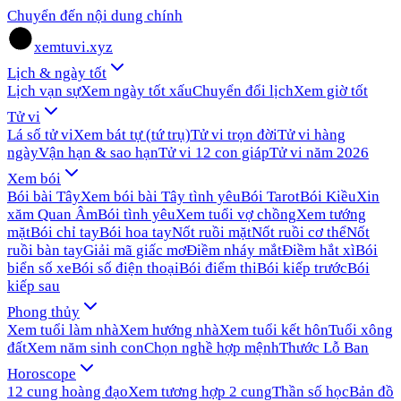
Chuyển đến nội dung chính
xemtuvi.xyz
Lịch & ngày tốt
Lịch vạn sự
Xem ngày tốt xấu
Chuyển đổi lịch
Xem giờ tốt
Tử vi
Lá số tử vi
Xem bát tự (tứ trụ)
Tử vi trọn đời
Tử vi hàng
ngày
Vận hạn & sao hạn
Tử vi 12 con giáp
Tử vi năm 2026
Xem bói
Bói bài Tây
Xem bói bài Tây tình yêu
Bói Tarot
Bói Kiều
Xin
xăm Quan Âm
Bói tình yêu
Xem tuổi vợ chồng
Xem tướng
mặt
Bói chỉ tay
Bói hoa tay
Nốt ruồi mặt
Nốt ruồi cơ thể
Nốt
ruồi bàn tay
Giải mã giấc mơ
Điềm nháy mắt
Điềm hắt xì
Bói
biển số xe
Bói số điện thoại
Bói điểm thi
Bói kiếp trước
Bói
kiếp sau
Phong thủy
Xem tuổi làm nhà
Xem hướng nhà
Xem tuổi kết hôn
Tuổi xông
đất
Xem năm sinh con
Chọn nghề hợp mệnh
Thước Lỗ Ban
Horoscope
12 cung hoàng đạo
Xem tương hợp 2 cung
Thần số học
Bản đồ