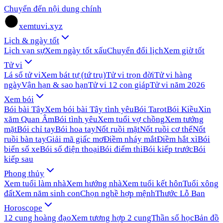
Chuyển đến nội dung chính
xemtuvi.xyz
Lịch & ngày tốt
Lịch vạn sự
Xem ngày tốt xấu
Chuyển đổi lịch
Xem giờ tốt
Tử vi
Lá số tử vi
Xem bát tự (tứ trụ)
Tử vi trọn đời
Tử vi hàng
ngày
Vận hạn & sao hạn
Tử vi 12 con giáp
Tử vi năm 2026
Xem bói
Bói bài Tây
Xem bói bài Tây tình yêu
Bói Tarot
Bói Kiều
Xin
xăm Quan Âm
Bói tình yêu
Xem tuổi vợ chồng
Xem tướng
mặt
Bói chỉ tay
Bói hoa tay
Nốt ruồi mặt
Nốt ruồi cơ thể
Nốt
ruồi bàn tay
Giải mã giấc mơ
Điềm nháy mắt
Điềm hắt xì
Bói
biển số xe
Bói số điện thoại
Bói điểm thi
Bói kiếp trước
Bói
kiếp sau
Phong thủy
Xem tuổi làm nhà
Xem hướng nhà
Xem tuổi kết hôn
Tuổi xông
đất
Xem năm sinh con
Chọn nghề hợp mệnh
Thước Lỗ Ban
Horoscope
12 cung hoàng đạo
Xem tương hợp 2 cung
Thần số học
Bản đồ