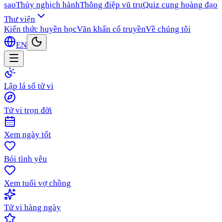
sao
Thủy nghịch hành
Thông điệp vũ trụ
Quiz cung hoàng đạo
Thư viện
Kiến thức huyền học
Văn khấn cổ truyền
Về chúng tôi
EN
Lập lá số tử vi
Tử vi trọn đời
Xem ngày tốt
Bói tình yêu
Xem tuổi vợ chồng
Tử vi hàng ngày