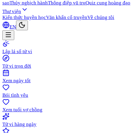
sao
Thủy nghịch hành
Thông điệp vũ trụ
Quiz cung hoàng đạo
Thư viện
Kiến thức huyền học
Văn khấn cổ truyền
Về chúng tôi
EN
Lập lá số tử vi
Tử vi trọn đời
Xem ngày tốt
Bói tình yêu
Xem tuổi vợ chồng
Tử vi hàng ngày