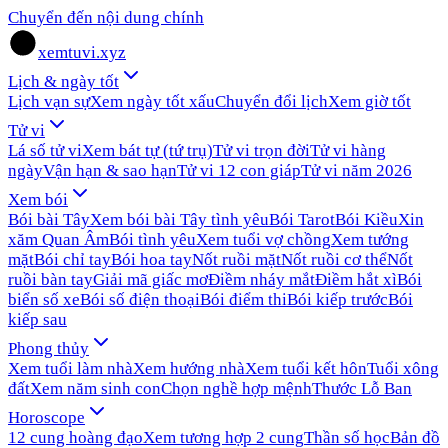
Chuyển đến nội dung chính
xemtuvi.xyz
Lịch & ngày tốt
Lịch vạn sự
Xem ngày tốt xấu
Chuyển đổi lịch
Xem giờ tốt
Tử vi
Lá số tử vi
Xem bát tự (tứ trụ)
Tử vi trọn đời
Tử vi hàng
ngày
Vận hạn & sao hạn
Tử vi 12 con giáp
Tử vi năm 2026
Xem bói
Bói bài Tây
Xem bói bài Tây tình yêu
Bói Tarot
Bói Kiều
Xin
xăm Quan Âm
Bói tình yêu
Xem tuổi vợ chồng
Xem tướng
mặt
Bói chỉ tay
Bói hoa tay
Nốt ruồi mặt
Nốt ruồi cơ thể
Nốt
ruồi bàn tay
Giải mã giấc mơ
Điềm nháy mắt
Điềm hắt xì
Bói
biển số xe
Bói số điện thoại
Bói điểm thi
Bói kiếp trước
Bói
kiếp sau
Phong thủy
Xem tuổi làm nhà
Xem hướng nhà
Xem tuổi kết hôn
Tuổi xông
đất
Xem năm sinh con
Chọn nghề hợp mệnh
Thước Lỗ Ban
Horoscope
12 cung hoàng đạo
Xem tương hợp 2 cung
Thần số học
Bản đồ