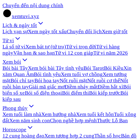
Chuyển đến nội dung chính
xemtuvi.xyz
Lịch & ngày tốt
Lịch vạn sự
Xem ngày tốt xấu
Chuyển đổi lịch
Xem giờ tốt
Tử vi
Lá số tử vi
Xem bát tự (tứ trụ)
Tử vi trọn đời
Tử vi hàng
ngày
Vận hạn & sao hạn
Tử vi 12 con giáp
Tử vi năm 2026
Xem bói
Bói bài Tây
Xem bói bài Tây tình yêu
Bói Tarot
Bói Kiều
Xin
xăm Quan Âm
Bói tình yêu
Xem tuổi vợ chồng
Xem tướng
mặt
Bói chỉ tay
Bói hoa tay
Nốt ruồi mặt
Nốt ruồi cơ thể
Nốt
ruồi bàn tay
Giải mã giấc mơ
Điềm nháy mắt
Điềm hắt xì
Bói
biển số xe
Bói số điện thoại
Bói điểm thi
Bói kiếp trước
Bói
kiếp sau
Phong thủy
Xem tuổi làm nhà
Xem hướng nhà
Xem tuổi kết hôn
Tuổi xông
đất
Xem năm sinh con
Chọn nghề hợp mệnh
Thước Lỗ Ban
Horoscope
12 cung hoàng đạo
Xem tương hợp 2 cung
Thần số học
Bản đồ