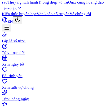
sao
Thủy nghịch hành
Thông điệp vũ trụ
Quiz cung hoàng đạo
Thư viện
Kiến thức huyền học
Văn khấn cổ truyền
Về chúng tôi
EN
Lập lá số tử vi
Tử vi trọn đời
Xem ngày tốt
Bói tình yêu
Xem tuổi vợ chồng
Tử vi hàng ngày