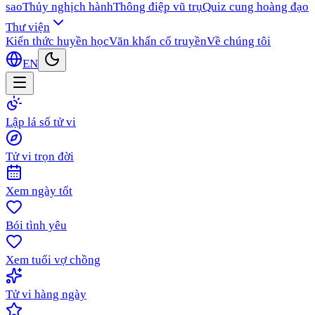
sao
Thủy nghịch hành
Thông điệp vũ trụ
Quiz cung hoàng đạo
Thư viện
Kiến thức huyền học
Văn khấn cổ truyền
Về chúng tôi
EN
Lập lá số tử vi
Tử vi trọn đời
Xem ngày tốt
Bói tình yêu
Xem tuổi vợ chồng
Tử vi hàng ngày