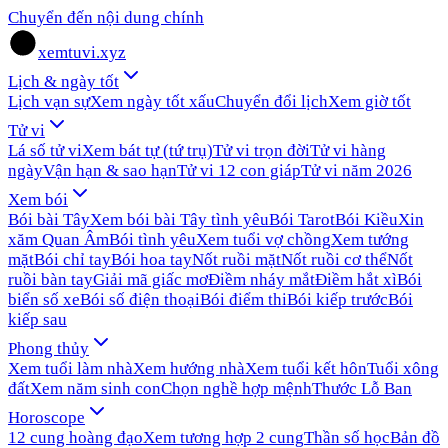
Chuyển đến nội dung chính
xemtuvi.xyz
Lịch & ngày tốt
Lịch vạn sự
Xem ngày tốt xấu
Chuyển đổi lịch
Xem giờ tốt
Tử vi
Lá số tử vi
Xem bát tự (tứ trụ)
Tử vi trọn đời
Tử vi hàng
ngày
Vận hạn & sao hạn
Tử vi 12 con giáp
Tử vi năm 2026
Xem bói
Bói bài Tây
Xem bói bài Tây tình yêu
Bói Tarot
Bói Kiều
Xin
xăm Quan Âm
Bói tình yêu
Xem tuổi vợ chồng
Xem tướng
mặt
Bói chỉ tay
Bói hoa tay
Nốt ruồi mặt
Nốt ruồi cơ thể
Nốt
ruồi bàn tay
Giải mã giấc mơ
Điềm nháy mắt
Điềm hắt xì
Bói
biển số xe
Bói số điện thoại
Bói điểm thi
Bói kiếp trước
Bói
kiếp sau
Phong thủy
Xem tuổi làm nhà
Xem hướng nhà
Xem tuổi kết hôn
Tuổi xông
đất
Xem năm sinh con
Chọn nghề hợp mệnh
Thước Lỗ Ban
Horoscope
12 cung hoàng đạo
Xem tương hợp 2 cung
Thần số học
Bản đồ