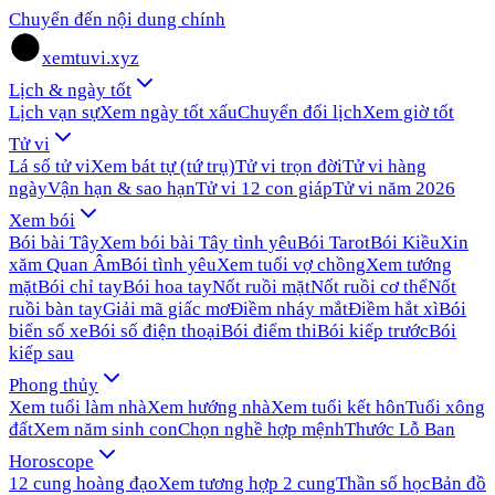
Chuyển đến nội dung chính
xemtuvi.xyz
Lịch & ngày tốt
Lịch vạn sự
Xem ngày tốt xấu
Chuyển đổi lịch
Xem giờ tốt
Tử vi
Lá số tử vi
Xem bát tự (tứ trụ)
Tử vi trọn đời
Tử vi hàng
ngày
Vận hạn & sao hạn
Tử vi 12 con giáp
Tử vi năm 2026
Xem bói
Bói bài Tây
Xem bói bài Tây tình yêu
Bói Tarot
Bói Kiều
Xin
xăm Quan Âm
Bói tình yêu
Xem tuổi vợ chồng
Xem tướng
mặt
Bói chỉ tay
Bói hoa tay
Nốt ruồi mặt
Nốt ruồi cơ thể
Nốt
ruồi bàn tay
Giải mã giấc mơ
Điềm nháy mắt
Điềm hắt xì
Bói
biển số xe
Bói số điện thoại
Bói điểm thi
Bói kiếp trước
Bói
kiếp sau
Phong thủy
Xem tuổi làm nhà
Xem hướng nhà
Xem tuổi kết hôn
Tuổi xông
đất
Xem năm sinh con
Chọn nghề hợp mệnh
Thước Lỗ Ban
Horoscope
12 cung hoàng đạo
Xem tương hợp 2 cung
Thần số học
Bản đồ