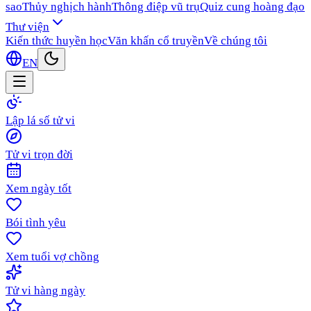
sao
Thủy nghịch hành
Thông điệp vũ trụ
Quiz cung hoàng đạo
Thư viện
Kiến thức huyền học
Văn khấn cổ truyền
Về chúng tôi
EN
Lập lá số tử vi
Tử vi trọn đời
Xem ngày tốt
Bói tình yêu
Xem tuổi vợ chồng
Tử vi hàng ngày