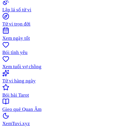
Lập lá số tử vi
Tử vi trọn đời
Xem ngày tốt
Bói tình yêu
Xem tuổi vợ chồng
Tử vi hàng ngày
Bói bài Tarot
Gieo quẻ Quan Âm
XemTuvi
.xyz