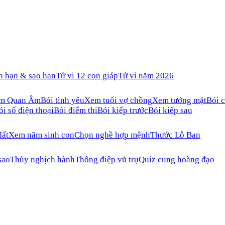
n hạn & sao hạn
Tử vi 12 con giáp
Tử vi năm 2026
ăm Quan Âm
Bói tình yêu
Xem tuổi vợ chồng
Xem tướng mặt
Bói c
ói số điện thoại
Bói điểm thi
Bói kiếp trước
Bói kiếp sau
đất
Xem năm sinh con
Chọn nghề hợp mệnh
Thước Lỗ Ban
sao
Thủy nghịch hành
Thông điệp vũ trụ
Quiz cung hoàng đạo