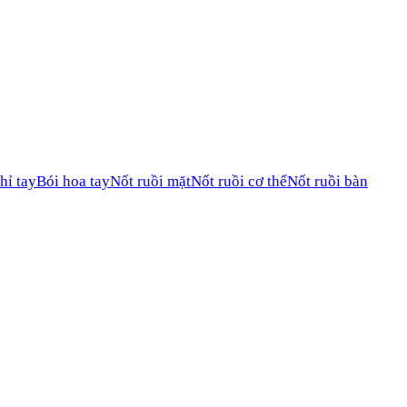
hỉ tay
Bói hoa tay
Nốt ruồi mặt
Nốt ruồi cơ thể
Nốt ruồi bàn