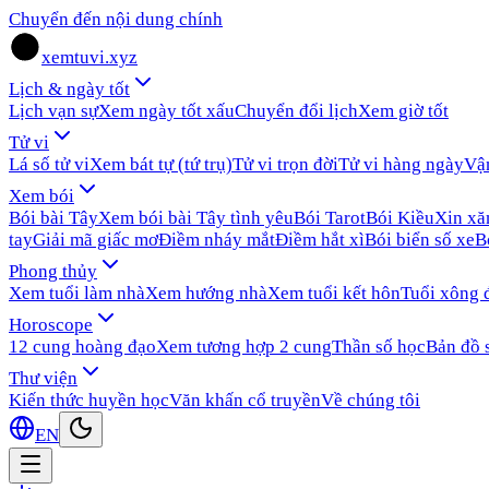
Chuyển đến nội dung chính
xemtuvi.xyz
Lịch & ngày tốt
Lịch vạn sự
Xem ngày tốt xấu
Chuyển đổi lịch
Xem giờ tốt
Tử vi
Lá số tử vi
Xem bát tự (tứ trụ)
Tử vi trọn đời
Tử vi hàng ngày
Vậ
Xem bói
Bói bài Tây
Xem bói bài Tây tình yêu
Bói Tarot
Bói Kiều
Xin x
tay
Giải mã giấc mơ
Điềm nháy mắt
Điềm hắt xì
Bói biển số xe
B
Phong thủy
Xem tuổi làm nhà
Xem hướng nhà
Xem tuổi kết hôn
Tuổi xông 
Horoscope
12 cung hoàng đạo
Xem tương hợp 2 cung
Thần số học
Bản đồ 
Thư viện
Kiến thức huyền học
Văn khấn cổ truyền
Về chúng tôi
EN