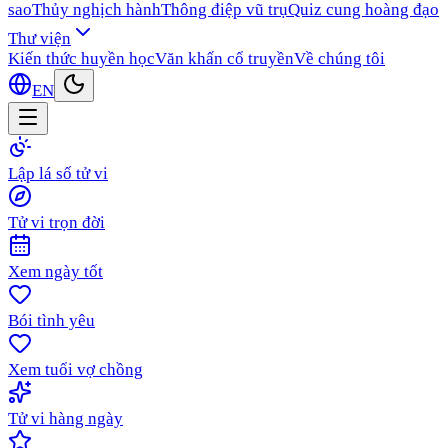
sao
Thủy nghịch hành
Thông điệp vũ trụ
Quiz cung hoàng đạo
Thư viện
Kiến thức huyền học
Văn khấn cổ truyền
Về chúng tôi
EN
Lập lá số tử vi
Tử vi trọn đời
Xem ngày tốt
Bói tình yêu
Xem tuổi vợ chồng
Tử vi hàng ngày