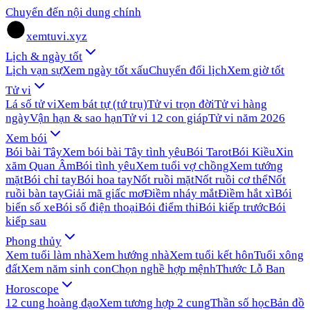
Chuyển đến nội dung chính
xemtuvi.xyz
Lịch & ngày tốt
Lịch vạn sự
Xem ngày tốt xấu
Chuyển đổi lịch
Xem giờ tốt
Tử vi
Lá số tử vi
Xem bát tự (tứ trụ)
Tử vi trọn đời
Tử vi hàng
ngày
Vận hạn & sao hạn
Tử vi 12 con giáp
Tử vi năm 2026
Xem bói
Bói bài Tây
Xem bói bài Tây tình yêu
Bói Tarot
Bói Kiều
Xin
xăm Quan Âm
Bói tình yêu
Xem tuổi vợ chồng
Xem tướng
mặt
Bói chỉ tay
Bói hoa tay
Nốt ruồi mặt
Nốt ruồi cơ thể
Nốt
ruồi bàn tay
Giải mã giấc mơ
Điềm nháy mắt
Điềm hắt xì
Bói
biển số xe
Bói số điện thoại
Bói điểm thi
Bói kiếp trước
Bói
kiếp sau
Phong thủy
Xem tuổi làm nhà
Xem hướng nhà
Xem tuổi kết hôn
Tuổi xông
đất
Xem năm sinh con
Chọn nghề hợp mệnh
Thước Lỗ Ban
Horoscope
12 cung hoàng đạo
Xem tương hợp 2 cung
Thần số học
Bản đồ