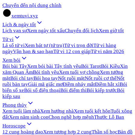
Chuyển đến nội dung chính
xemtuvi.xyz
Lịch & ngày tốt
Lịch vạn sự
Xem ngày tốt xấu
Chuyển đổi lịch
Xem giờ tốt
Tử vi
Lá số tử vi
Xem bát tự (tứ trụ)
Tử vi trọn đời
Tử vi hàng
ngày
Vận hạn & sao hạn
Tử vi 12 con giáp
Tử vi năm 2026
Xem bói
Bói bài Tây
Xem bói bài Tây tình yêu
Bói Tarot
Bói Kiều
Xin
xăm Quan Âm
Bói tình yêu
Xem tuổi vợ chồng
Xem tướng
mặt
Bói chỉ tay
Bói hoa tay
Nốt ruồi mặt
Nốt ruồi cơ thể
Nốt
ruồi bàn tay
Giải mã giấc mơ
Điềm nháy mắt
Điềm hắt xì
Bói
biển số xe
Bói số điện thoại
Bói điểm thi
Bói kiếp trước
Bói
kiếp sau
Phong thủy
Xem tuổi làm nhà
Xem hướng nhà
Xem tuổi kết hôn
Tuổi xông
đất
Xem năm sinh con
Chọn nghề hợp mệnh
Thước Lỗ Ban
Horoscope
12 cung hoàng đạo
Xem tương hợp 2 cung
Thần số học
Bản đồ