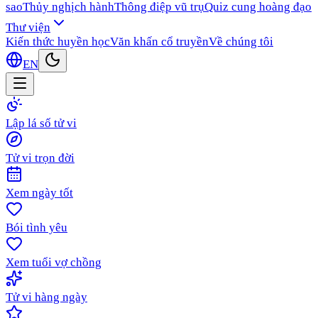
sao
Thủy nghịch hành
Thông điệp vũ trụ
Quiz cung hoàng đạo
Thư viện
Kiến thức huyền học
Văn khấn cổ truyền
Về chúng tôi
EN
Lập lá số tử vi
Tử vi trọn đời
Xem ngày tốt
Bói tình yêu
Xem tuổi vợ chồng
Tử vi hàng ngày