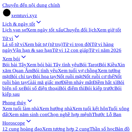
Chuyển đến nội dung chính
xemtuvi.xyz
Lịch & ngày tốt
Lịch vạn sự
Xem ngày tốt xấu
Chuyển đổi lịch
Xem giờ tốt
Tử vi
Lá số tử vi
Xem bát tự (tứ trụ)
Tử vi trọn đời
Tử vi hàng
ngày
Vận hạn & sao hạn
Tử vi 12 con giáp
Tử vi năm 2026
Xem bói
Bói bài Tây
Xem bói bài Tây tình yêu
Bói Tarot
Bói Kiều
Xin
xăm Quan Âm
Bói tình yêu
Xem tuổi vợ chồng
Xem tướng
mặt
Bói chỉ tay
Bói hoa tay
Nốt ruồi mặt
Nốt ruồi cơ thể
Nốt
ruồi bàn tay
Giải mã giấc mơ
Điềm nháy mắt
Điềm hắt xì
Bói
biển số xe
Bói số điện thoại
Bói điểm thi
Bói kiếp trước
Bói
kiếp sau
Phong thủy
Xem tuổi làm nhà
Xem hướng nhà
Xem tuổi kết hôn
Tuổi xông
đất
Xem năm sinh con
Chọn nghề hợp mệnh
Thước Lỗ Ban
Horoscope
12 cung hoàng đạo
Xem tương hợp 2 cung
Thần số học
Bản đồ