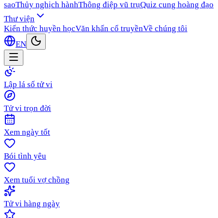
sao
Thủy nghịch hành
Thông điệp vũ trụ
Quiz cung hoàng đạo
Thư viện
Kiến thức huyền học
Văn khấn cổ truyền
Về chúng tôi
EN
Lập lá số tử vi
Tử vi trọn đời
Xem ngày tốt
Bói tình yêu
Xem tuổi vợ chồng
Tử vi hàng ngày