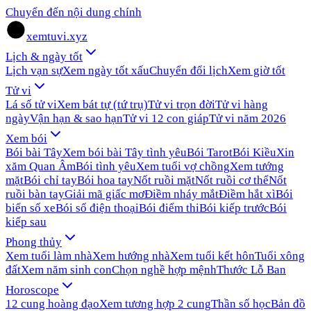
Chuyển đến nội dung chính
xemtuvi.xyz
Lịch & ngày tốt
Lịch vạn sự
Xem ngày tốt xấu
Chuyển đổi lịch
Xem giờ tốt
Tử vi
Lá số tử vi
Xem bát tự (tứ trụ)
Tử vi trọn đời
Tử vi hàng
ngày
Vận hạn & sao hạn
Tử vi 12 con giáp
Tử vi năm 2026
Xem bói
Bói bài Tây
Xem bói bài Tây tình yêu
Bói Tarot
Bói Kiều
Xin
xăm Quan Âm
Bói tình yêu
Xem tuổi vợ chồng
Xem tướng
mặt
Bói chỉ tay
Bói hoa tay
Nốt ruồi mặt
Nốt ruồi cơ thể
Nốt
ruồi bàn tay
Giải mã giấc mơ
Điềm nháy mắt
Điềm hắt xì
Bói
biển số xe
Bói số điện thoại
Bói điểm thi
Bói kiếp trước
Bói
kiếp sau
Phong thủy
Xem tuổi làm nhà
Xem hướng nhà
Xem tuổi kết hôn
Tuổi xông
đất
Xem năm sinh con
Chọn nghề hợp mệnh
Thước Lỗ Ban
Horoscope
12 cung hoàng đạo
Xem tương hợp 2 cung
Thần số học
Bản đồ