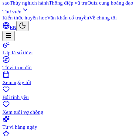
sao
Thủy nghịch hành
Thông điệp vũ trụ
Quiz cung hoàng đạo
Thư viện
Kiến thức huyền học
Văn khấn cổ truyền
Về chúng tôi
EN
Lập lá số tử vi
Tử vi trọn đời
Xem ngày tốt
Bói tình yêu
Xem tuổi vợ chồng
Tử vi hàng ngày