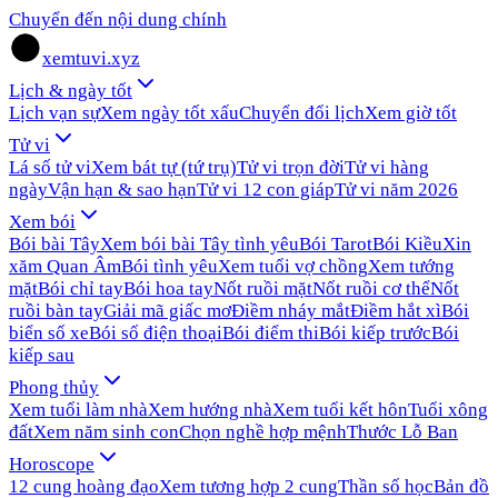
Chuyển đến nội dung chính
xemtuvi.xyz
Lịch & ngày tốt
Lịch vạn sự
Xem ngày tốt xấu
Chuyển đổi lịch
Xem giờ tốt
Tử vi
Lá số tử vi
Xem bát tự (tứ trụ)
Tử vi trọn đời
Tử vi hàng
ngày
Vận hạn & sao hạn
Tử vi 12 con giáp
Tử vi năm 2026
Xem bói
Bói bài Tây
Xem bói bài Tây tình yêu
Bói Tarot
Bói Kiều
Xin
xăm Quan Âm
Bói tình yêu
Xem tuổi vợ chồng
Xem tướng
mặt
Bói chỉ tay
Bói hoa tay
Nốt ruồi mặt
Nốt ruồi cơ thể
Nốt
ruồi bàn tay
Giải mã giấc mơ
Điềm nháy mắt
Điềm hắt xì
Bói
biển số xe
Bói số điện thoại
Bói điểm thi
Bói kiếp trước
Bói
kiếp sau
Phong thủy
Xem tuổi làm nhà
Xem hướng nhà
Xem tuổi kết hôn
Tuổi xông
đất
Xem năm sinh con
Chọn nghề hợp mệnh
Thước Lỗ Ban
Horoscope
12 cung hoàng đạo
Xem tương hợp 2 cung
Thần số học
Bản đồ