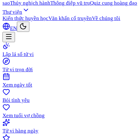
sao
Thủy nghịch hành
Thông điệp vũ trụ
Quiz cung hoàng đạo
Thư viện
Kiến thức huyền học
Văn khấn cổ truyền
Về chúng tôi
EN
Lập lá số tử vi
Tử vi trọn đời
Xem ngày tốt
Bói tình yêu
Xem tuổi vợ chồng
Tử vi hàng ngày