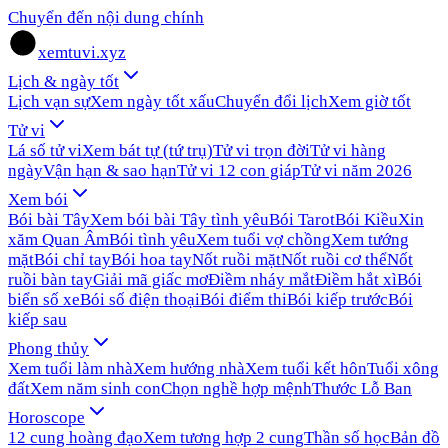
Chuyển đến nội dung chính
xemtuvi.xyz
Lịch & ngày tốt
Lịch vạn sự
Xem ngày tốt xấu
Chuyển đổi lịch
Xem giờ tốt
Tử vi
Lá số tử vi
Xem bát tự (tứ trụ)
Tử vi trọn đời
Tử vi hàng
ngày
Vận hạn & sao hạn
Tử vi 12 con giáp
Tử vi năm 2026
Xem bói
Bói bài Tây
Xem bói bài Tây tình yêu
Bói Tarot
Bói Kiều
Xin
xăm Quan Âm
Bói tình yêu
Xem tuổi vợ chồng
Xem tướng
mặt
Bói chỉ tay
Bói hoa tay
Nốt ruồi mặt
Nốt ruồi cơ thể
Nốt
ruồi bàn tay
Giải mã giấc mơ
Điềm nháy mắt
Điềm hắt xì
Bói
biển số xe
Bói số điện thoại
Bói điểm thi
Bói kiếp trước
Bói
kiếp sau
Phong thủy
Xem tuổi làm nhà
Xem hướng nhà
Xem tuổi kết hôn
Tuổi xông
đất
Xem năm sinh con
Chọn nghề hợp mệnh
Thước Lỗ Ban
Horoscope
12 cung hoàng đạo
Xem tương hợp 2 cung
Thần số học
Bản đồ