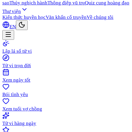
sao
Thủy nghịch hành
Thông điệp vũ trụ
Quiz cung hoàng đạo
Thư viện
Kiến thức huyền học
Văn khấn cổ truyền
Về chúng tôi
EN
Lập lá số tử vi
Tử vi trọn đời
Xem ngày tốt
Bói tình yêu
Xem tuổi vợ chồng
Tử vi hàng ngày