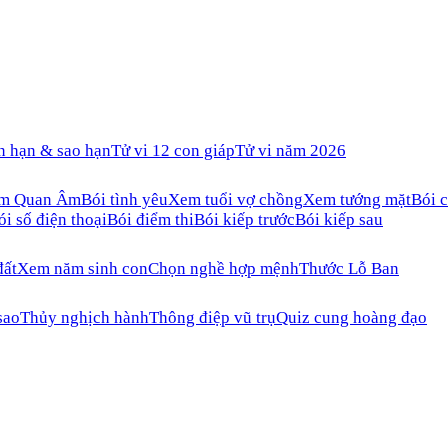
n hạn & sao hạn
Tử vi 12 con giáp
Tử vi năm 2026
ăm Quan Âm
Bói tình yêu
Xem tuổi vợ chồng
Xem tướng mặt
Bói c
ói số điện thoại
Bói điểm thi
Bói kiếp trước
Bói kiếp sau
đất
Xem năm sinh con
Chọn nghề hợp mệnh
Thước Lỗ Ban
sao
Thủy nghịch hành
Thông điệp vũ trụ
Quiz cung hoàng đạo