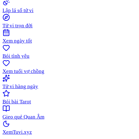
Lập lá số tử vi
Tử vi trọn đời
Xem ngày tốt
Bói tình yêu
Xem tuổi vợ chồng
Tử vi hàng ngày
Bói bài Tarot
Gieo quẻ Quan Âm
XemTuvi
.xyz