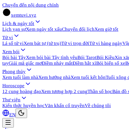
Chuyển đến nội dung chính
xemtuvi.xyz
Lịch & ngày tốt
Lịch vạn sự
Xem ngày tốt xấu
Chuyển đổi lịch
Xem giờ tốt
Tử vi
Lá số tử vi
Xem bát tự (tứ trụ)
Tử vi trọn đời
Tử vi hàng ngày
Vậ
Xem bói
Bói bài Tây
Xem bói bài Tây tình yêu
Bói Tarot
Bói Kiều
Xin x
tay
Giải mã giấc mơ
Điềm nháy mắt
Điềm hắt xì
Bói biển số xe
B
Phong thủy
Xem tuổi làm nhà
Xem hướng nhà
Xem tuổi kết hôn
Tuổi xông 
Horoscope
12 cung hoàng đạo
Xem tương hợp 2 cung
Thần số học
Bản đồ 
Thư viện
Kiến thức huyền học
Văn khấn cổ truyền
Về chúng tôi
EN