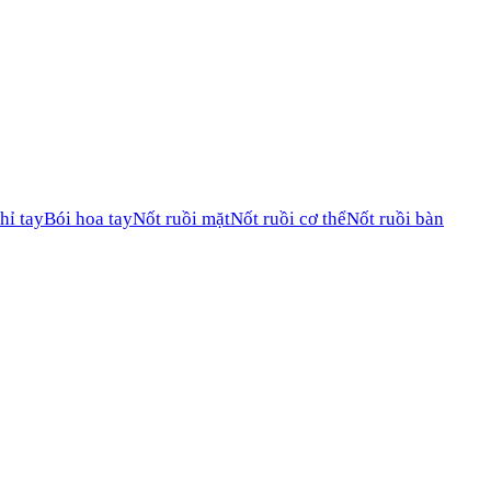
hỉ tay
Bói hoa tay
Nốt ruồi mặt
Nốt ruồi cơ thể
Nốt ruồi bàn