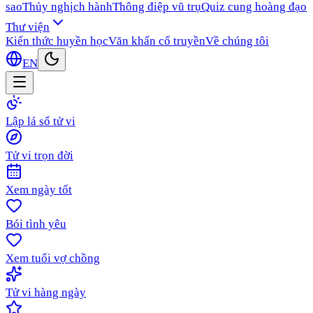
sao
Thủy nghịch hành
Thông điệp vũ trụ
Quiz cung hoàng đạo
Thư viện
Kiến thức huyền học
Văn khấn cổ truyền
Về chúng tôi
EN
Lập lá số tử vi
Tử vi trọn đời
Xem ngày tốt
Bói tình yêu
Xem tuổi vợ chồng
Tử vi hàng ngày