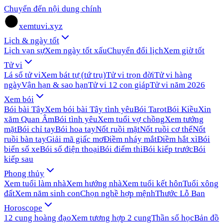
Chuyển đến nội dung chính
xemtuvi.xyz
Lịch & ngày tốt
Lịch vạn sự
Xem ngày tốt xấu
Chuyển đổi lịch
Xem giờ tốt
Tử vi
Lá số tử vi
Xem bát tự (tứ trụ)
Tử vi trọn đời
Tử vi hàng
ngày
Vận hạn & sao hạn
Tử vi 12 con giáp
Tử vi năm 2026
Xem bói
Bói bài Tây
Xem bói bài Tây tình yêu
Bói Tarot
Bói Kiều
Xin
xăm Quan Âm
Bói tình yêu
Xem tuổi vợ chồng
Xem tướng
mặt
Bói chỉ tay
Bói hoa tay
Nốt ruồi mặt
Nốt ruồi cơ thể
Nốt
ruồi bàn tay
Giải mã giấc mơ
Điềm nháy mắt
Điềm hắt xì
Bói
biển số xe
Bói số điện thoại
Bói điểm thi
Bói kiếp trước
Bói
kiếp sau
Phong thủy
Xem tuổi làm nhà
Xem hướng nhà
Xem tuổi kết hôn
Tuổi xông
đất
Xem năm sinh con
Chọn nghề hợp mệnh
Thước Lỗ Ban
Horoscope
12 cung hoàng đạo
Xem tương hợp 2 cung
Thần số học
Bản đồ