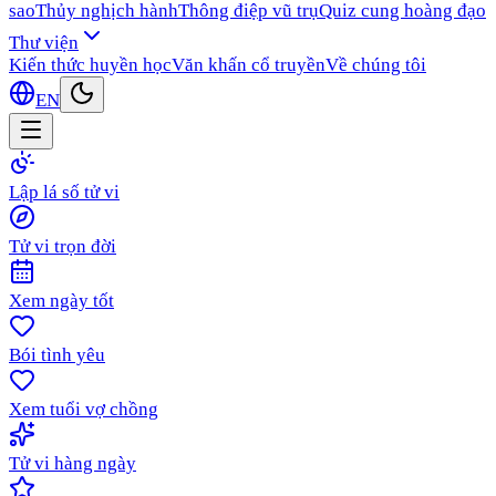
sao
Thủy nghịch hành
Thông điệp vũ trụ
Quiz cung hoàng đạo
Thư viện
Kiến thức huyền học
Văn khấn cổ truyền
Về chúng tôi
EN
Lập lá số tử vi
Tử vi trọn đời
Xem ngày tốt
Bói tình yêu
Xem tuổi vợ chồng
Tử vi hàng ngày