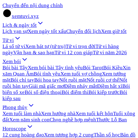
Chuyển đến nội dung chính
xemtuvi.xyz
Lịch & ngày tốt
Lịch vạn sự
Xem ngày tốt xấu
Chuyển đổi lịch
Xem giờ tốt
Tử vi
Lá số tử vi
Xem bát tự (tứ trụ)
Tử vi trọn đời
Tử vi hàng
ngày
Vận hạn & sao hạn
Tử vi 12 con giáp
Tử vi năm 2026
Xem bói
Bói bài Tây
Xem bói bài Tây tình yêu
Bói Tarot
Bói Kiều
Xin
xăm Quan Âm
Bói tình yêu
Xem tuổi vợ chồng
Xem tướng
mặt
Bói chỉ tay
Bói hoa tay
Nốt ruồi mặt
Nốt ruồi cơ thể
Nốt
ruồi bàn tay
Giải mã giấc mơ
Điềm nháy mắt
Điềm hắt xì
Bói
biển số xe
Bói số điện thoại
Bói điểm thi
Bói kiếp trước
Bói
kiếp sau
Phong thủy
Xem tuổi làm nhà
Xem hướng nhà
Xem tuổi kết hôn
Tuổi xông
đất
Xem năm sinh con
Chọn nghề hợp mệnh
Thước Lỗ Ban
Horoscope
12 cung hoàng đạo
Xem tương hợp 2 cung
Thần số học
Bản đồ