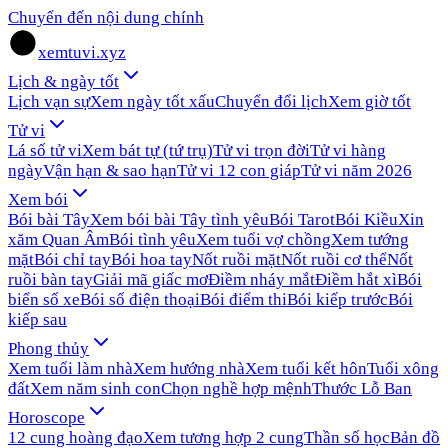
Chuyển đến nội dung chính
xemtuvi.xyz
Lịch & ngày tốt
Lịch vạn sự
Xem ngày tốt xấu
Chuyển đổi lịch
Xem giờ tốt
Tử vi
Lá số tử vi
Xem bát tự (tứ trụ)
Tử vi trọn đời
Tử vi hàng
ngày
Vận hạn & sao hạn
Tử vi 12 con giáp
Tử vi năm 2026
Xem bói
Bói bài Tây
Xem bói bài Tây tình yêu
Bói Tarot
Bói Kiều
Xin
xăm Quan Âm
Bói tình yêu
Xem tuổi vợ chồng
Xem tướng
mặt
Bói chỉ tay
Bói hoa tay
Nốt ruồi mặt
Nốt ruồi cơ thể
Nốt
ruồi bàn tay
Giải mã giấc mơ
Điềm nháy mắt
Điềm hắt xì
Bói
biển số xe
Bói số điện thoại
Bói điểm thi
Bói kiếp trước
Bói
kiếp sau
Phong thủy
Xem tuổi làm nhà
Xem hướng nhà
Xem tuổi kết hôn
Tuổi xông
đất
Xem năm sinh con
Chọn nghề hợp mệnh
Thước Lỗ Ban
Horoscope
12 cung hoàng đạo
Xem tương hợp 2 cung
Thần số học
Bản đồ