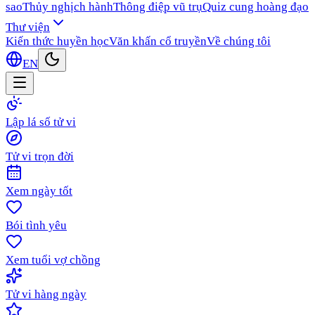
sao
Thủy nghịch hành
Thông điệp vũ trụ
Quiz cung hoàng đạo
Thư viện
Kiến thức huyền học
Văn khấn cổ truyền
Về chúng tôi
EN
Lập lá số tử vi
Tử vi trọn đời
Xem ngày tốt
Bói tình yêu
Xem tuổi vợ chồng
Tử vi hàng ngày