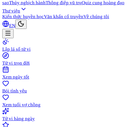
sao
Thủy nghịch hành
Thông điệp vũ trụ
Quiz cung hoàng đạo
Thư viện
Kiến thức huyền học
Văn khấn cổ truyền
Về chúng tôi
EN
Lập lá số tử vi
Tử vi trọn đời
Xem ngày tốt
Bói tình yêu
Xem tuổi vợ chồng
Tử vi hàng ngày