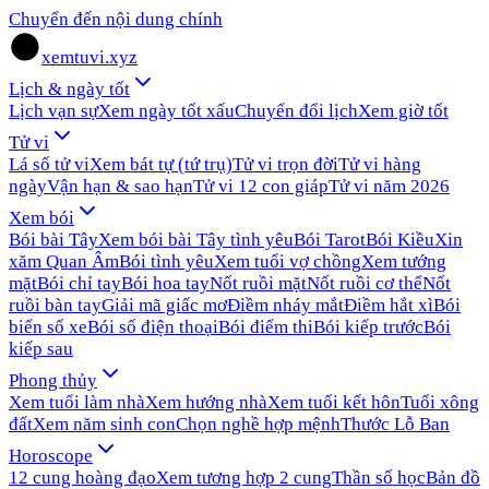
Chuyển đến nội dung chính
xemtuvi.xyz
Lịch & ngày tốt
Lịch vạn sự
Xem ngày tốt xấu
Chuyển đổi lịch
Xem giờ tốt
Tử vi
Lá số tử vi
Xem bát tự (tứ trụ)
Tử vi trọn đời
Tử vi hàng
ngày
Vận hạn & sao hạn
Tử vi 12 con giáp
Tử vi năm 2026
Xem bói
Bói bài Tây
Xem bói bài Tây tình yêu
Bói Tarot
Bói Kiều
Xin
xăm Quan Âm
Bói tình yêu
Xem tuổi vợ chồng
Xem tướng
mặt
Bói chỉ tay
Bói hoa tay
Nốt ruồi mặt
Nốt ruồi cơ thể
Nốt
ruồi bàn tay
Giải mã giấc mơ
Điềm nháy mắt
Điềm hắt xì
Bói
biển số xe
Bói số điện thoại
Bói điểm thi
Bói kiếp trước
Bói
kiếp sau
Phong thủy
Xem tuổi làm nhà
Xem hướng nhà
Xem tuổi kết hôn
Tuổi xông
đất
Xem năm sinh con
Chọn nghề hợp mệnh
Thước Lỗ Ban
Horoscope
12 cung hoàng đạo
Xem tương hợp 2 cung
Thần số học
Bản đồ