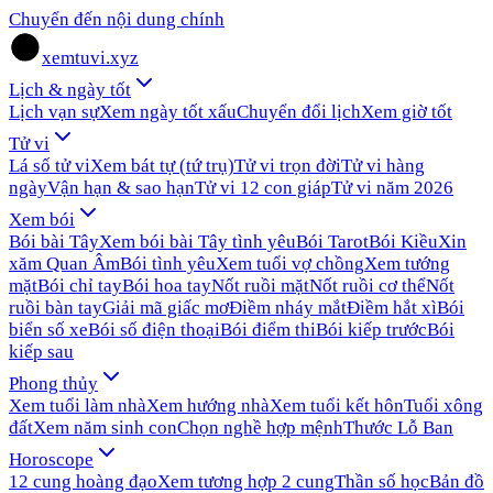
Chuyển đến nội dung chính
xemtuvi.xyz
Lịch & ngày tốt
Lịch vạn sự
Xem ngày tốt xấu
Chuyển đổi lịch
Xem giờ tốt
Tử vi
Lá số tử vi
Xem bát tự (tứ trụ)
Tử vi trọn đời
Tử vi hàng
ngày
Vận hạn & sao hạn
Tử vi 12 con giáp
Tử vi năm 2026
Xem bói
Bói bài Tây
Xem bói bài Tây tình yêu
Bói Tarot
Bói Kiều
Xin
xăm Quan Âm
Bói tình yêu
Xem tuổi vợ chồng
Xem tướng
mặt
Bói chỉ tay
Bói hoa tay
Nốt ruồi mặt
Nốt ruồi cơ thể
Nốt
ruồi bàn tay
Giải mã giấc mơ
Điềm nháy mắt
Điềm hắt xì
Bói
biển số xe
Bói số điện thoại
Bói điểm thi
Bói kiếp trước
Bói
kiếp sau
Phong thủy
Xem tuổi làm nhà
Xem hướng nhà
Xem tuổi kết hôn
Tuổi xông
đất
Xem năm sinh con
Chọn nghề hợp mệnh
Thước Lỗ Ban
Horoscope
12 cung hoàng đạo
Xem tương hợp 2 cung
Thần số học
Bản đồ