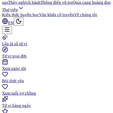
sao
Thủy nghịch hành
Thông điệp vũ trụ
Quiz cung hoàng đạo
Thư viện
Kiến thức huyền học
Văn khấn cổ truyền
Về chúng tôi
EN
Lập lá số tử vi
Tử vi trọn đời
Xem ngày tốt
Bói tình yêu
Xem tuổi vợ chồng
Tử vi hàng ngày