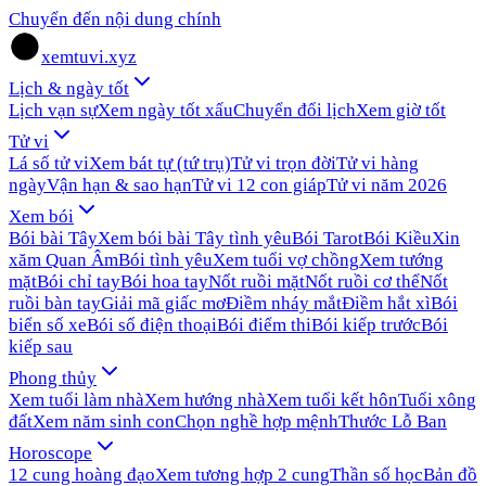
Chuyển đến nội dung chính
xemtuvi.xyz
Lịch & ngày tốt
Lịch vạn sự
Xem ngày tốt xấu
Chuyển đổi lịch
Xem giờ tốt
Tử vi
Lá số tử vi
Xem bát tự (tứ trụ)
Tử vi trọn đời
Tử vi hàng
ngày
Vận hạn & sao hạn
Tử vi 12 con giáp
Tử vi năm 2026
Xem bói
Bói bài Tây
Xem bói bài Tây tình yêu
Bói Tarot
Bói Kiều
Xin
xăm Quan Âm
Bói tình yêu
Xem tuổi vợ chồng
Xem tướng
mặt
Bói chỉ tay
Bói hoa tay
Nốt ruồi mặt
Nốt ruồi cơ thể
Nốt
ruồi bàn tay
Giải mã giấc mơ
Điềm nháy mắt
Điềm hắt xì
Bói
biển số xe
Bói số điện thoại
Bói điểm thi
Bói kiếp trước
Bói
kiếp sau
Phong thủy
Xem tuổi làm nhà
Xem hướng nhà
Xem tuổi kết hôn
Tuổi xông
đất
Xem năm sinh con
Chọn nghề hợp mệnh
Thước Lỗ Ban
Horoscope
12 cung hoàng đạo
Xem tương hợp 2 cung
Thần số học
Bản đồ