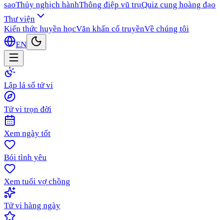
sao
Thủy nghịch hành
Thông điệp vũ trụ
Quiz cung hoàng đạo
Thư viện
Kiến thức huyền học
Văn khấn cổ truyền
Về chúng tôi
EN
Lập lá số tử vi
Tử vi trọn đời
Xem ngày tốt
Bói tình yêu
Xem tuổi vợ chồng
Tử vi hàng ngày