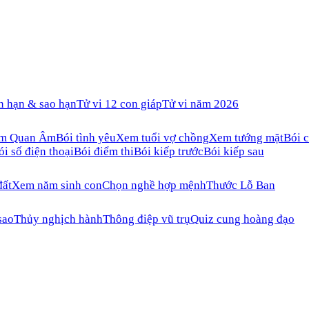
n hạn & sao hạn
Tử vi 12 con giáp
Tử vi năm 2026
ăm Quan Âm
Bói tình yêu
Xem tuổi vợ chồng
Xem tướng mặt
Bói c
ói số điện thoại
Bói điểm thi
Bói kiếp trước
Bói kiếp sau
đất
Xem năm sinh con
Chọn nghề hợp mệnh
Thước Lỗ Ban
sao
Thủy nghịch hành
Thông điệp vũ trụ
Quiz cung hoàng đạo