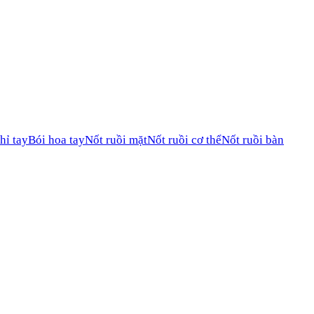
hỉ tay
Bói hoa tay
Nốt ruồi mặt
Nốt ruồi cơ thể
Nốt ruồi bàn