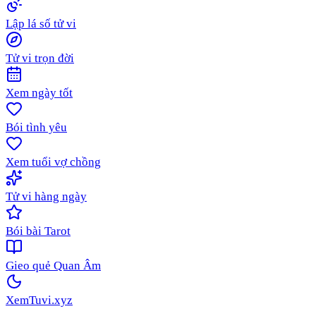
Lập lá số tử vi
Tử vi trọn đời
Xem ngày tốt
Bói tình yêu
Xem tuổi vợ chồng
Tử vi hàng ngày
Bói bài Tarot
Gieo quẻ Quan Âm
XemTuvi
.xyz