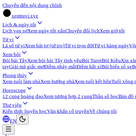
Chuyển đến nội dung chính
xemtuvi.xyz
Lịch & ngày tốt
Lịch vạn sự
Xem ngày tốt xấu
Chuyển đổi lịch
Xem giờ tốt
Tử vi
Lá số tử vi
Xem bát tự (tứ trụ)
Tử vi trọn đời
Tử vi hàng ngày
Vậ
Xem bói
Bói bài Tây
Xem bói bài Tây tình yêu
Bói Tarot
Bói Kiều
Xin x
tay
Giải mã giấc mơ
Điềm nháy mắt
Điềm hắt xì
Bói biển số xe
B
Phong thủy
Xem tuổi làm nhà
Xem hướng nhà
Xem tuổi kết hôn
Tuổi xông 
Horoscope
12 cung hoàng đạo
Xem tương hợp 2 cung
Thần số học
Bản đồ 
Thư viện
Kiến thức huyền học
Văn khấn cổ truyền
Về chúng tôi
EN