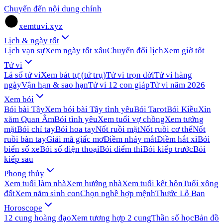
Chuyển đến nội dung chính
xemtuvi.xyz
Lịch & ngày tốt
Lịch vạn sự
Xem ngày tốt xấu
Chuyển đổi lịch
Xem giờ tốt
Tử vi
Lá số tử vi
Xem bát tự (tứ trụ)
Tử vi trọn đời
Tử vi hàng
ngày
Vận hạn & sao hạn
Tử vi 12 con giáp
Tử vi năm 2026
Xem bói
Bói bài Tây
Xem bói bài Tây tình yêu
Bói Tarot
Bói Kiều
Xin
xăm Quan Âm
Bói tình yêu
Xem tuổi vợ chồng
Xem tướng
mặt
Bói chỉ tay
Bói hoa tay
Nốt ruồi mặt
Nốt ruồi cơ thể
Nốt
ruồi bàn tay
Giải mã giấc mơ
Điềm nháy mắt
Điềm hắt xì
Bói
biển số xe
Bói số điện thoại
Bói điểm thi
Bói kiếp trước
Bói
kiếp sau
Phong thủy
Xem tuổi làm nhà
Xem hướng nhà
Xem tuổi kết hôn
Tuổi xông
đất
Xem năm sinh con
Chọn nghề hợp mệnh
Thước Lỗ Ban
Horoscope
12 cung hoàng đạo
Xem tương hợp 2 cung
Thần số học
Bản đồ