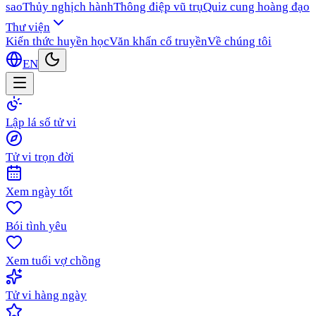
sao
Thủy nghịch hành
Thông điệp vũ trụ
Quiz cung hoàng đạo
Thư viện
Kiến thức huyền học
Văn khấn cổ truyền
Về chúng tôi
EN
Lập lá số tử vi
Tử vi trọn đời
Xem ngày tốt
Bói tình yêu
Xem tuổi vợ chồng
Tử vi hàng ngày