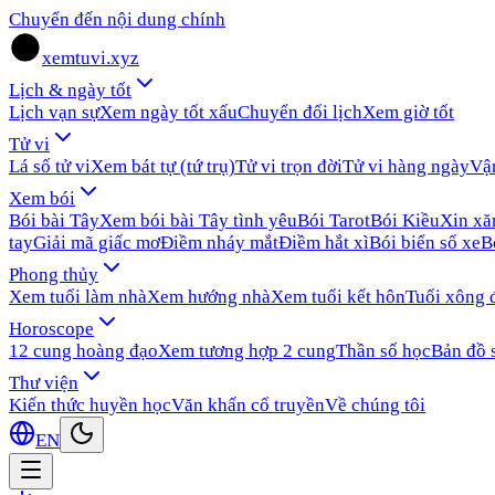
Chuyển đến nội dung chính
xemtuvi.xyz
Lịch & ngày tốt
Lịch vạn sự
Xem ngày tốt xấu
Chuyển đổi lịch
Xem giờ tốt
Tử vi
Lá số tử vi
Xem bát tự (tứ trụ)
Tử vi trọn đời
Tử vi hàng ngày
Vậ
Xem bói
Bói bài Tây
Xem bói bài Tây tình yêu
Bói Tarot
Bói Kiều
Xin x
tay
Giải mã giấc mơ
Điềm nháy mắt
Điềm hắt xì
Bói biển số xe
B
Phong thủy
Xem tuổi làm nhà
Xem hướng nhà
Xem tuổi kết hôn
Tuổi xông 
Horoscope
12 cung hoàng đạo
Xem tương hợp 2 cung
Thần số học
Bản đồ 
Thư viện
Kiến thức huyền học
Văn khấn cổ truyền
Về chúng tôi
EN