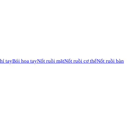
hỉ tay
Bói hoa tay
Nốt ruồi mặt
Nốt ruồi cơ thể
Nốt ruồi bàn