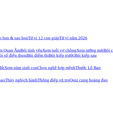
n hạn & sao hạn
Tử vi 12 con giáp
Tử vi năm 2026
ăm Quan Âm
Bói tình yêu
Xem tuổi vợ chồng
Xem tướng mặt
Bói c
ói số điện thoại
Bói điểm thi
Bói kiếp trước
Bói kiếp sau
đất
Xem năm sinh con
Chọn nghề hợp mệnh
Thước Lỗ Ban
sao
Thủy nghịch hành
Thông điệp vũ trụ
Quiz cung hoàng đạo