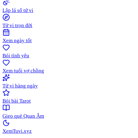
Lập lá số tử vi
Tử vi trọn đời
Xem ngày tốt
Bói tình yêu
Xem tuổi vợ chồng
Tử vi hàng ngày
Bói bài Tarot
Gieo quẻ Quan Âm
XemTuvi
.xyz