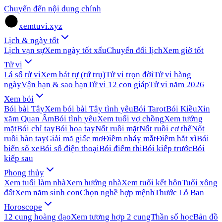
Chuyển đến nội dung chính
xemtuvi.xyz
Lịch & ngày tốt
Lịch vạn sự
Xem ngày tốt xấu
Chuyển đổi lịch
Xem giờ tốt
Tử vi
Lá số tử vi
Xem bát tự (tứ trụ)
Tử vi trọn đời
Tử vi hàng
ngày
Vận hạn & sao hạn
Tử vi 12 con giáp
Tử vi năm 2026
Xem bói
Bói bài Tây
Xem bói bài Tây tình yêu
Bói Tarot
Bói Kiều
Xin
xăm Quan Âm
Bói tình yêu
Xem tuổi vợ chồng
Xem tướng
mặt
Bói chỉ tay
Bói hoa tay
Nốt ruồi mặt
Nốt ruồi cơ thể
Nốt
ruồi bàn tay
Giải mã giấc mơ
Điềm nháy mắt
Điềm hắt xì
Bói
biển số xe
Bói số điện thoại
Bói điểm thi
Bói kiếp trước
Bói
kiếp sau
Phong thủy
Xem tuổi làm nhà
Xem hướng nhà
Xem tuổi kết hôn
Tuổi xông
đất
Xem năm sinh con
Chọn nghề hợp mệnh
Thước Lỗ Ban
Horoscope
12 cung hoàng đạo
Xem tương hợp 2 cung
Thần số học
Bản đồ