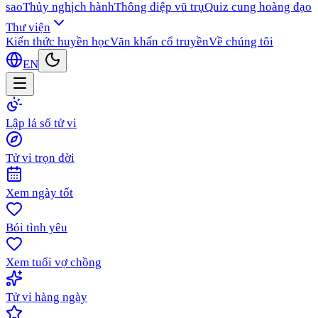
sao
Thủy nghịch hành
Thông điệp vũ trụ
Quiz cung hoàng đạo
Thư viện
Kiến thức huyền học
Văn khấn cổ truyền
Về chúng tôi
EN
Lập lá số tử vi
Tử vi trọn đời
Xem ngày tốt
Bói tình yêu
Xem tuổi vợ chồng
Tử vi hàng ngày